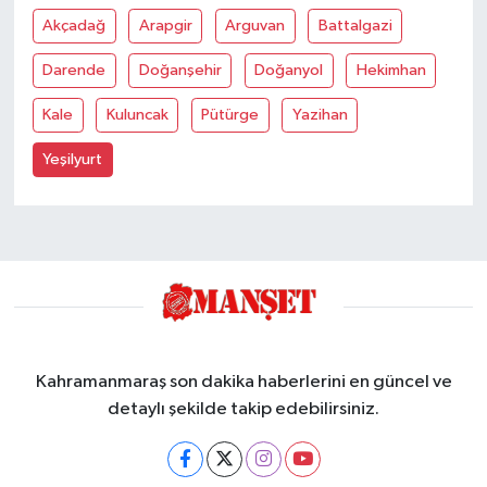
Akçadağ
Arapgir
Arguvan
Battalgazi
Darende
Doğanşehir
Doğanyol
Hekimhan
Kale
Kuluncak
Pütürge
Yazihan
Yeşilyurt
Kahramanmaraş son dakika haberlerini en güncel ve
detaylı şekilde takip edebilirsiniz.