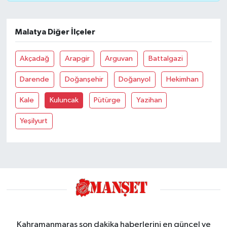
Malatya Diğer İlçeler
Akçadağ
Arapgir
Arguvan
Battalgazi
Darende
Doğanşehir
Doğanyol
Hekimhan
Kale
Kuluncak
Pütürge
Yazihan
Yeşilyurt
Kahramanmaraş son dakika haberlerini en güncel ve