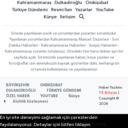
Kahramanmaraş
Dulkadiroğlu
Onikişubat
Türkiye Gündemi
Resmi İlan
Yazarlar
YouTube
Künye
İletişim
Sitede yayınlanan içerik ve yorumlardan yazarları sorumludur.
Yayınlanan yorumlardan Kahramanmaraş Manşet Gazetesi - Son
Dakika Haberleri - Kahramanmaraş Haberleri - Asayiş Haberleri -
Kahramanmaraş sorumlu tutulamaz. Sitedeki tüm harici linkler ayrı bir
sayfada açılır. Sitemizde yayınlanan haber, köşe yazıları ve
fotoğraflar izin alınmaksızın kaynak gösterilse dahi, herhangi bir
ortamda kullanılamaz ve yayınlanamaz
BÜYÜKŞEHİR
ONİKİŞUBAT
Haber Yazılımı:
DULKADİROĞLU
TÜRKİYE GÜNDEMİ
TE Bilişim
|
ÖZEL HABER
YOUTUBE
Künye
Copyright ©
Gizlilik Sözleşmesi
2026
En iyi site deneyimi sağlamak için çerezlerden
faydalanıyoruz. Detaylar için lütfen tıklayın.
Gizlilik