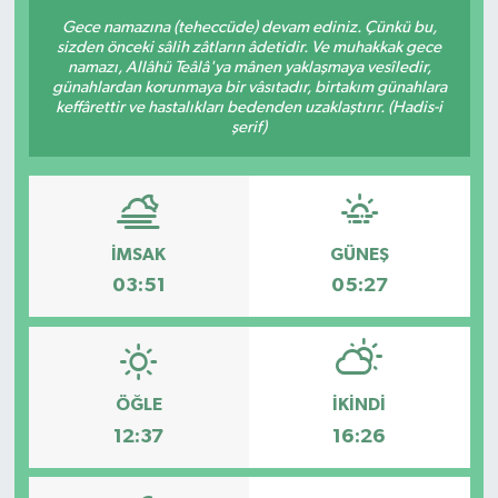
Gece namazına (teheccüde) devam ediniz. Çünkü bu,
sizden önceki sâlih zâtların âdetidir. Ve muhakkak gece
namazı, Allâhü Teâlâ'ya mânen yaklaşmaya vesîledir,
günahlardan korunmaya bir vâsıtadır, birtakım günahlara
keffârettir ve hastalıkları bedenden uzaklaştırır. (Hadis-i
şerif)
İMSAK
GÜNEŞ
03:51
05:27
ÖĞLE
İKINDI
12:37
16:26