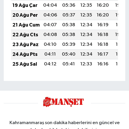
19 Ağu Çar
04:04
05:36
12:35
16:20
19:24
20 Ağu Per
04:06
05:37
12:35
16:20
19:22
21 Ağu Cum
04:07
05:38
12:34
16:19
19:21
22 Ağu Cts
04:08
05:38
12:34
16:18
19:20
23 Ağu Paz
04:10
05:39
12:34
16:18
19:18
24 Ağu Pts
04:11
05:40
12:34
16:17
19:17
25 Ağu Sal
04:12
05:41
12:33
16:16
19:15
Kahramanmaraş son dakika haberlerini en güncel ve