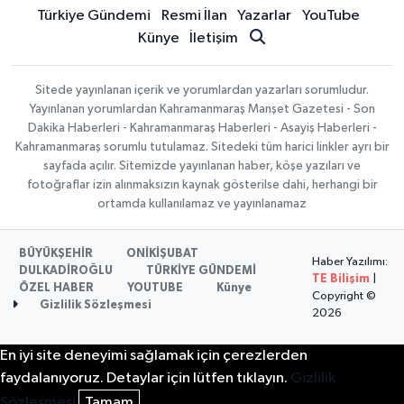
Türkiye Gündemi
Resmi İlan
Yazarlar
YouTube
Künye
İletişim
Sitede yayınlanan içerik ve yorumlardan yazarları sorumludur.
Yayınlanan yorumlardan Kahramanmaraş Manşet Gazetesi - Son
Dakika Haberleri - Kahramanmaraş Haberleri - Asayiş Haberleri -
Kahramanmaraş sorumlu tutulamaz. Sitedeki tüm harici linkler ayrı bir
sayfada açılır. Sitemizde yayınlanan haber, köşe yazıları ve
fotoğraflar izin alınmaksızın kaynak gösterilse dahi, herhangi bir
ortamda kullanılamaz ve yayınlanamaz
BÜYÜKŞEHİR
ONİKİŞUBAT
Haber Yazılımı:
DULKADİROĞLU
TÜRKİYE GÜNDEMİ
TE Bilişim
|
ÖZEL HABER
YOUTUBE
Künye
Copyright ©
Gizlilik Sözleşmesi
2026
En iyi site deneyimi sağlamak için çerezlerden
faydalanıyoruz. Detaylar için lütfen tıklayın.
Gizlilik
Sözleşmesi
Tamam