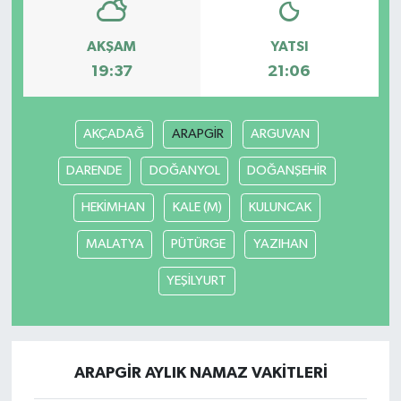
AKŞAM
YATSI
19:37
21:06
AKÇADAĞ
ARAPGİR
ARGUVAN
DARENDE
DOĞANYOL
DOĞANŞEHİR
HEKİMHAN
KALE (M)
KULUNCAK
MALATYA
PÜTÜRGE
YAZIHAN
YEŞİLYURT
ARAPGİR AYLIK NAMAZ VAKITLERI