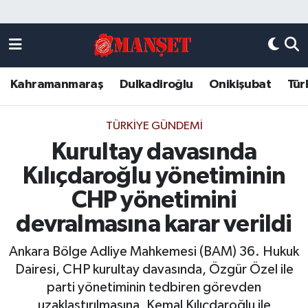
Künye
Kahramanmaraş Nöbetçi Eczaneler
Kahramanmaraş
Dulkadiroğlu
Onikişubat
Tür
DULKADİROĞLU
Kahramanmaraş Hava Durumu
KAHRAMANMARAŞ
Kahramanmaraş Trafik Yoğunluk Haritası
TÜRKIYE GÜNDEMI
Kurultay davasında
ONİKİŞUBAT
Süper Lig Puan Durumu ve Fikstür
Kılıçdaroğlu yönetiminin
ÖZEL HABER
Tüm Manşetler
CHP yönetimini
devralmasına karar verildi
Künye
Son Dakika Haberleri
Ankara Bölge Adliye Mahkemesi (BAM) 36. Hukuk
Haber Arşivi
Dairesi, CHP kurultay davasında, Özgür Özel ile
parti yönetiminin tedbiren görevden
uzaklaştırılmasına, Kemal Kılıçdaroğlu ile