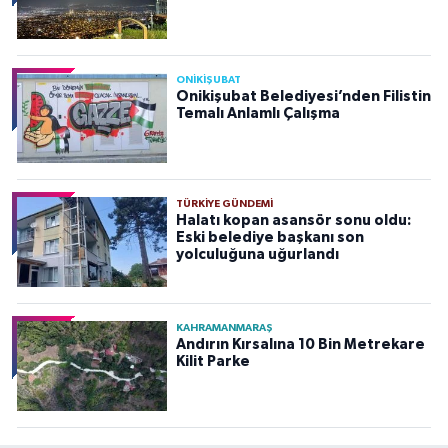
ONİKİŞUBAT
Onikişubat Belediyesi’nden Filistin
Temalı Anlamlı Çalışma
TÜRKIYE GÜNDEMI
Halatı kopan asansör sonu oldu:
Eski belediye başkanı son
yolculuğuna uğurlandı
KAHRAMANMARAŞ
Andırın Kırsalına 10 Bin Metrekare
Kilit Parke