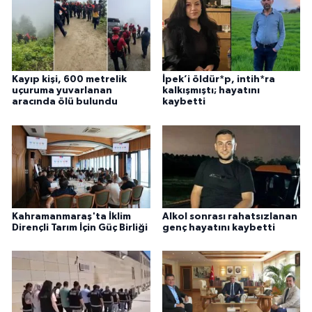
Kayıp kişi, 600 metrelik
İpek’i öldür*p, intih*ra
uçuruma yuvarlanan
kalkışmıştı; hayatını
aracında ölü bulundu
kaybetti
Kahramanmaraş'ta İklim
Alkol sonrası rahatsızlanan
Dirençli Tarım İçin Güç Birliği
genç hayatını kaybetti