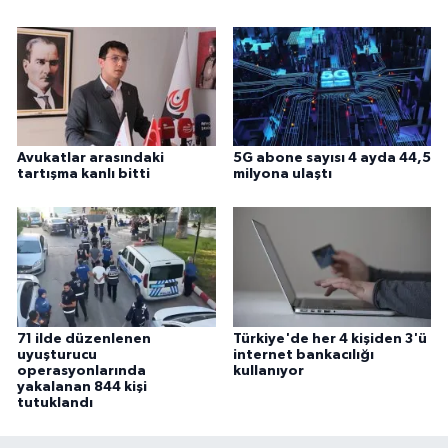
Avukatlar arasındaki
5G abone sayısı 4 ayda 44,5
tartışma kanlı bitti
milyona ulaştı
71 ilde düzenlenen
Türkiye'de her 4 kişiden 3'ü
uyuşturucu
internet bankacılığı
operasyonlarında
kullanıyor
yakalanan 844 kişi
tutuklandı