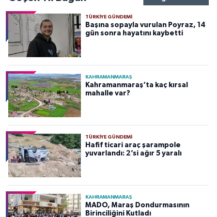
TÜRKIYE GÜNDEMI
Başına sopayla vurulan Poyraz, 14
gün sonra hayatını kaybetti
KAHRAMANMARAŞ
Kahramanmaraş’ta kaç kırsal
mahalle var?
TÜRKIYE GÜNDEMI
Hafif ticari araç şarampole
yuvarlandı: 2’si ağır 5 yaralı
KAHRAMANMARAŞ
MADO, Maraş Dondurmasının
Birinciliğini Kutladı