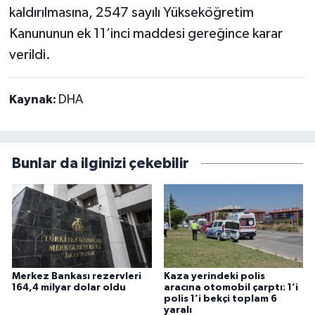
kaldırılmasına, 2547 sayılı Yükseköğretim
Kanununun ek 11’inci maddesi gereğince karar
verildi.
Kaynak:
DHA
Bunlar da ilginizi çekebilir
Merkez Bankası rezervleri
Kaza yerindeki polis
164,4 milyar dolar oldu
aracına otomobil çarptı: 1’i
polis 1’i bekçi toplam 6
yaralı