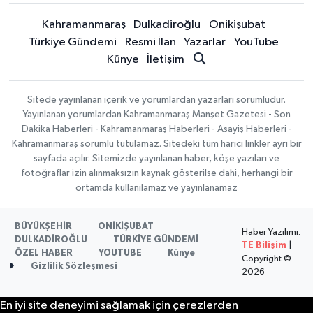
Kahramanmaraş
Dulkadiroğlu
Onikişubat
Türkiye Gündemi
Resmi İlan
Yazarlar
YouTube
Künye
İletişim
Sitede yayınlanan içerik ve yorumlardan yazarları sorumludur.
Yayınlanan yorumlardan Kahramanmaraş Manşet Gazetesi - Son
Dakika Haberleri - Kahramanmaraş Haberleri - Asayiş Haberleri -
Kahramanmaraş sorumlu tutulamaz. Sitedeki tüm harici linkler ayrı bir
sayfada açılır. Sitemizde yayınlanan haber, köşe yazıları ve
fotoğraflar izin alınmaksızın kaynak gösterilse dahi, herhangi bir
ortamda kullanılamaz ve yayınlanamaz
BÜYÜKŞEHİR
ONİKİŞUBAT
Haber Yazılımı:
DULKADİROĞLU
TÜRKİYE GÜNDEMİ
TE Bilişim
|
ÖZEL HABER
YOUTUBE
Künye
Copyright ©
Gizlilik Sözleşmesi
2026
En iyi site deneyimi sağlamak için çerezlerden