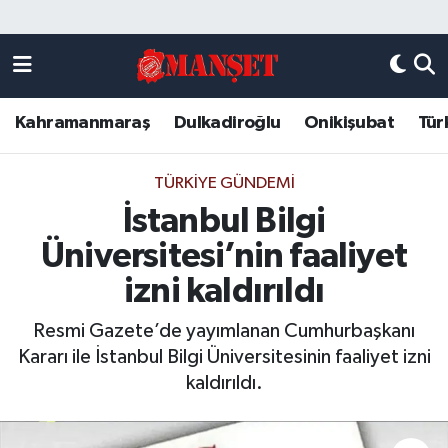
Künye
Kahramanmaraş Nöbetçi Eczaneler
Kahramanmaraş
Dulkadiroğlu
Onikişubat
Tür
DULKADİROĞLU
Kahramanmaraş Hava Durumu
KAHRAMANMARAŞ
Kahramanmaraş Trafik Yoğunluk Haritası
TÜRKIYE GÜNDEMI
İstanbul Bilgi
ONİKİŞUBAT
Süper Lig Puan Durumu ve Fikstür
Üniversitesi’nin faaliyet
ÖZEL HABER
Tüm Manşetler
izni kaldırıldı
Resmi Gazete’de yayımlanan Cumhurbaşkanı
Künye
Son Dakika Haberleri
Kararı ile İstanbul Bilgi Üniversitesinin faaliyet izni
kaldırıldı.
Haber Arşivi