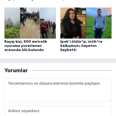
Kayıp kişi, 600 metrelik
İpek’i öldür*p, intih*ra
uçuruma yuvarlanan
kalkışmıştı; hayatını
aracında ölü bulundu
kaybetti
Yorumlar