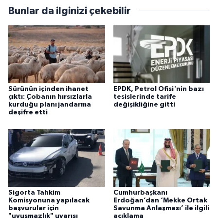
Bunlar da ilginizi çekebilir
Sürünün içinden ihanet
EPDK, Petrol Ofisi'nin bazı
çıktı: Çobanın hırsızlarla
tesislerinde tarife
kurduğu planı jandarma
değişikliğine gitti
deşifre etti
Sigorta Tahkim
Cumhurbaşkanı
Komisyonuna yapılacak
Erdoğan’dan ‘Mekke Ortak
başvurular için
Savunma Anlaşması’ ile ilgili
"uyuşmazlık" uyarısı
açıklama