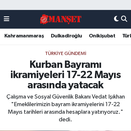
Künye
Kahramanmaraş Nöbetçi Eczaneler
Kahramanmaraş
Dulkadiroğlu
Onikişubat
Tür
DULKADİROĞLU
Kahramanmaraş Hava Durumu
KAHRAMANMARAŞ
Kahramanmaraş Trafik Yoğunluk Haritası
TÜRKIYE GÜNDEMI
Kurban Bayramı
ONİKİŞUBAT
Süper Lig Puan Durumu ve Fikstür
ikramiyeleri 17-22 Mayıs
ÖZEL HABER
Tüm Manşetler
arasında yatacak
Çalışma ve Sosyal Güvenlik Bakanı Vedat Işıkhan
Künye
Son Dakika Haberleri
"Emeklilerimizin bayram ikramiyelerini 17-22
Mayıs tarihleri arasında hesaplara yatırıyoruz."
Haber Arşivi
dedi.