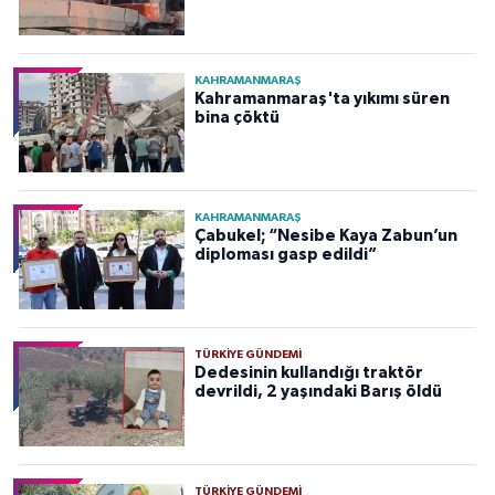
KAHRAMANMARAŞ
Kahramanmaraş'ta yıkımı süren
bina çöktü
KAHRAMANMARAŞ
Çabukel; “Nesibe Kaya Zabun’un
diploması gasp edildi”
TÜRKIYE GÜNDEMI
Dedesinin kullandığı traktör
devrildi, 2 yaşındaki Barış öldü
TÜRKIYE GÜNDEMI