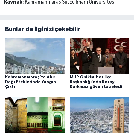
Kaynak:
Kahramanmaraş Sütçü İmam Üniversitesi
Bunlar da ilginizi çekebilir
Kahramanmaraş’ta Ahır
MHP Onikişubat İlçe
Dağı Eteklerinde Yangın
Başkanlığı’nda Koray
Çıktı
Korkmaz güven tazeledi