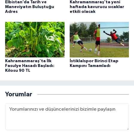
Elbistan’da Tarih ve
Kahramanmaraş’ta yeni
Maneviyatın Buluştuğu
haftada kavurucu sıcaklar
Adres
etkili olacak
Kahramanmaraş’ta İlk
İstiklalspor Birinci Etap
Fasulye Hasadı Başladı:
Kampını Tamamladı
Kilosu 90 TL
Yorumlar