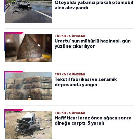
Otoyolda yabancı plakalı otomobil
alev alev yandı
TÜRKIYE GÜNDEMI
Urartu'nun mühürlü hazinesi, gün
yüzüne çıkarılıyor
TÜRKIYE GÜNDEMI
Tekstil fabrikası ve seramik
deposunda yangın
TÜRKIYE GÜNDEMI
Hafif ticari araç önce ağaca sonra
direğe çarptı: 5 yaralı