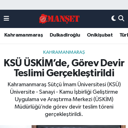
Künye
Kahramanmaraş Nöbetçi Eczaneler
Kahramanmaraş
Dulkadiroğlu
Onikişubat
Tür
DULKADİROĞLU
Kahramanmaraş Hava Durumu
KAHRAMANMARAŞ
Kahramanmaraş Trafik Yoğunluk Haritası
KAHRAMANMARAŞ
KSÜ ÜSKİM’de, Görev Devir
ONİKİŞUBAT
Süper Lig Puan Durumu ve Fikstür
Teslimi Gerçekleştirildi
ÖZEL HABER
Tüm Manşetler
Kahramanmaraş Sütçü İmam Üniversitesi (KSÜ)
Üniversite - Sanayi - Kamu İşbirliği Geliştirme
Künye
Son Dakika Haberleri
Uygulama ve Araştırma Merkezi (ÜSKİM)
Müdürlüğü’nde görev devir teslim töreni
Haber Arşivi
gerçekleştirildi.