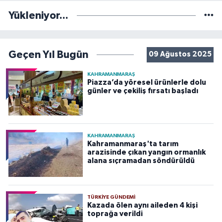
Yükleniyor...
Geçen Yıl Bugün
09 Ağustos 2025
KAHRAMANMARAŞ
Piazza’da yöresel ürünlerle dolu
günler ve çekiliş fırsatı başladı
KAHRAMANMARAŞ
Kahramanmaraş'ta tarım
arazisinde çıkan yangın ormanlık
alana sıçramadan söndürüldü
TÜRKIYE GÜNDEMI
Kazada ölen aynı aileden 4 kişi
toprağa verildi