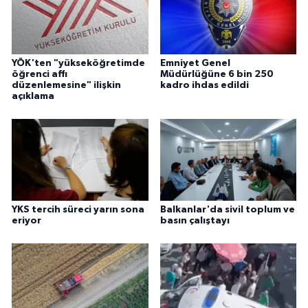
YÖK'ten "yükseköğretimde
Emniyet Genel
öğrenci affı
Müdürlüğüne 6 bin 250
düzenlemesine" ilişkin
kadro ihdas edildi
açıklama
YKS tercih süreci yarın sona
Balkanlar'da sivil toplum ve
eriyor
basın çalıştayı