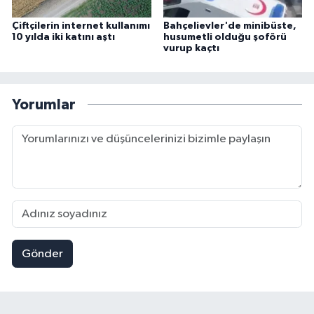
Çiftçilerin internet kullanımı
Bahçelievler'de minibüste,
10 yılda iki katını aştı
husumetli olduğu şoförü
vurup kaçtı
Yorumlar
Gönder