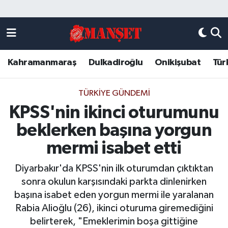
Künye
Kahramanmaraş Nöbetçi Eczaneler
Kahramanmaraş
Dulkadiroğlu
Onikişubat
Tür
DULKADİROĞLU
Kahramanmaraş Hava Durumu
KAHRAMANMARAŞ
Kahramanmaraş Trafik Yoğunluk Haritası
TÜRKIYE GÜNDEMI
KPSS'nin ikinci oturumunu
ONİKİŞUBAT
Süper Lig Puan Durumu ve Fikstür
beklerken başına yorgun
ÖZEL HABER
Tüm Manşetler
mermi isabet etti
Diyarbakır'da KPSS'nin ilk oturumdan çıktıktan
Künye
Son Dakika Haberleri
sonra okulun karşısındaki parkta dinlenirken
başına isabet eden yorgun mermi ile yaralanan
Haber Arşivi
Rabia Alioğlu (26), ikinci oturuma giremediğini
belirterek, "Emeklerimin boşa gittiğine