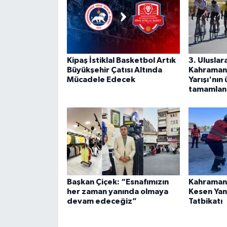
Kipaş İstiklal Basketbol Artık
3. Uluslar
Büyükşehir Çatısı Altında
Kahramanm
Mücadele Edecek
Yarışı'nın
tamamlan
Başkan Çiçek: “Esnafımızın
Kahraman
her zaman yanında olmaya
Kesen Yan
devam edeceğiz”
Tatbikatı