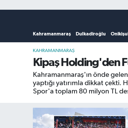
Künye
Kahramanmaraş Nöbetçi Eczaneler
Kahramanmaraş
Dulkadiroğlu
Onikiş
DULKADİROĞLU
Kahramanmaraş Hava Durumu
KAHRAMANMARAŞ
Kahramanmaraş Trafik Yoğunluk Haritası
KAHRAMANMARAŞ
Kipaş Holding'den F
ONİKİŞUBAT
Süper Lig Puan Durumu ve Fikstür
Kahramanmaraş'ın önde gelen 
ÖZEL HABER
Tüm Manşetler
yaptığı yatırımla dikkat çekti.
Spor'a toplam 80 milyon TL des
Künye
Son Dakika Haberleri
Haber Arşivi