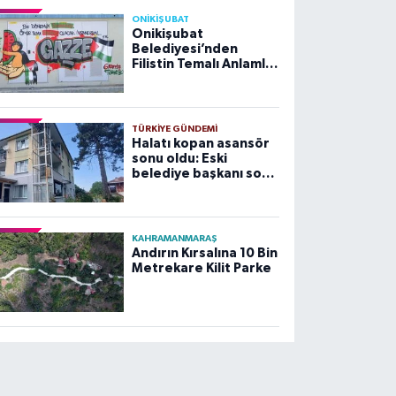
ONİKİŞUBAT
Onikişubat
Belediyesi’nden
Filistin Temalı Anlamlı
Çalışma
TÜRKIYE GÜNDEMI
Halatı kopan asansör
sonu oldu: Eski
belediye başkanı son
yolculuğuna uğurlandı
KAHRAMANMARAŞ
Andırın Kırsalına 10 Bin
Metrekare Kilit Parke