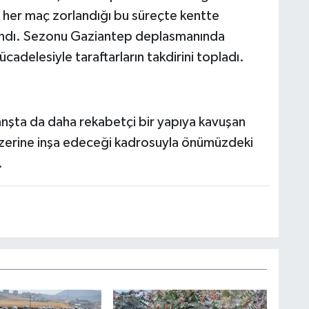
nin her maç zorlandığı bu süreçte kentte
nlandı. Sezonu Gaziantep deplasmanında
delesiyle taraftarların takdirini topladı.
ranşta da daha rekabetçi bir yapıya kavuşan
n üzerine inşa edeceği kadrosuyla önümüzdeki
.