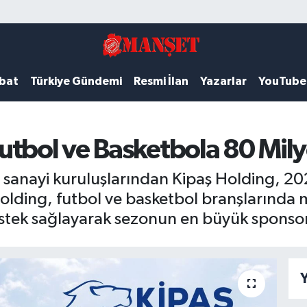
ubat
Türkiye Gündemi
Resmi İlan
Yazarlar
YouTube
utbol ve Basketbola 80 Mily
sanayi kuruluşlarından Kipaş Holding, 2
 Holding, futbol ve basketbol branşlarında 
tek sağlayarak sezonun en büyük sponsorla
Y