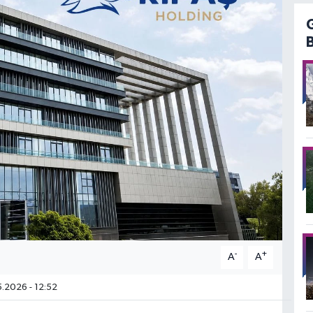
-
+
A
A
.2026 - 12:52