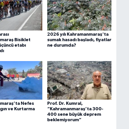
arası
2026 yılı Kahramanmaraş'ta
araş Bisiklet
sumak hasadı başladı, fiyatlar
 üçüncü etabı
ne durumda?
dı
maraş’ta Nefes
Prof. Dr. Kumral,
gın ve Kurtarma
“Kahramanmaraş’ta 300-
400 sene büyük deprem
beklemiyorum”