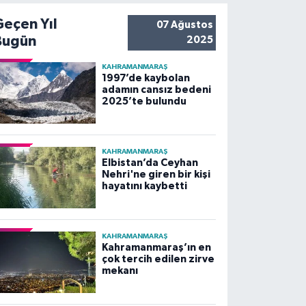
Geçen Yıl
07 Ağustos
Bugün
2025
KAHRAMANMARAŞ
1997’de kaybolan
adamın cansız bedeni
2025’te bulundu
KAHRAMANMARAŞ
Elbistan’da Ceyhan
Nehri'ne giren bir kişi
hayatını kaybetti
KAHRAMANMARAŞ
Kahramanmaraş’ın en
çok tercih edilen zirve
mekanı