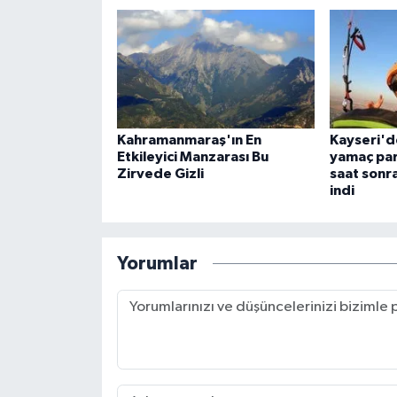
Kahramanmaraş'ın En
Kayseri'd
Etkileyici Manzarası Bu
yamaç par
Zirvede Gizli
saat son
indi
Yorumlar