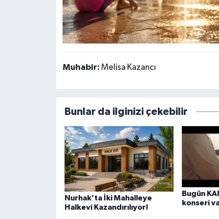
Muhabir:
Melisa Kazancı
Bunlar da ilginizi çekebilir
Bugün KA
Nurhak’ta İki Mahalleye
konseri v
Halkevi Kazandırılıyor!