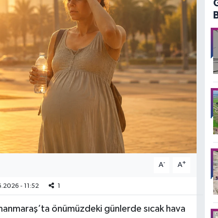
-
+
A
A
.2026 - 11:52
1
manmaraş’ta önümüzdeki günlerde sıcak hava