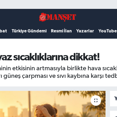
ubat
Türkiye Gündemi
Resmi İlan
Yazarlar
YouTube
 sıcaklıklarına dikkat!
n etkisinin artmasıyla birlikte hava sıca
güneş çarpması ve sıvı kaybına karşı tedbi
Y