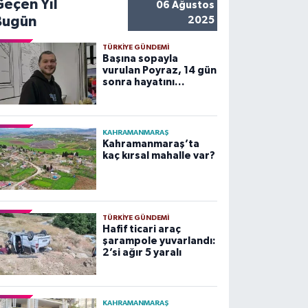
Geçen Yıl
06 Ağustos
Bugün
2025
TÜRKIYE GÜNDEMI
Başına sopayla
vurulan Poyraz, 14 gün
sonra hayatını
kaybetti
KAHRAMANMARAŞ
Kahramanmaraş’ta
kaç kırsal mahalle var?
TÜRKIYE GÜNDEMI
Hafif ticari araç
şarampole yuvarlandı:
2’si ağır 5 yaralı
KAHRAMANMARAŞ