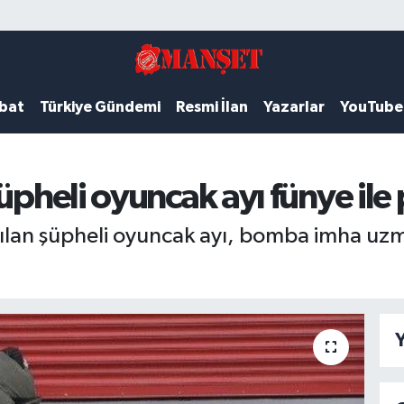
ubat
Türkiye Gündemi
Resmi İlan
Yazarlar
YouTube
üpheli oyuncak ayı fünye ile p
ılan şüpheli oyuncak ayı, bomba imha uzm
Y