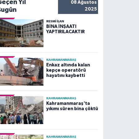
Geçen Yıl
08 Ağustos
Bugün
2025
RESMİ İLAN
BİNA İNŞAATI
YAPTIRILACAKTIR
KAHRAMANMARAŞ
Enkaz altında kalan
kepçe operatörü
hayatını kaybetti
KAHRAMANMARAŞ
Kahramanmaraş'ta
yıkımı süren bina çöktü
KAHRAMANMARAŞ