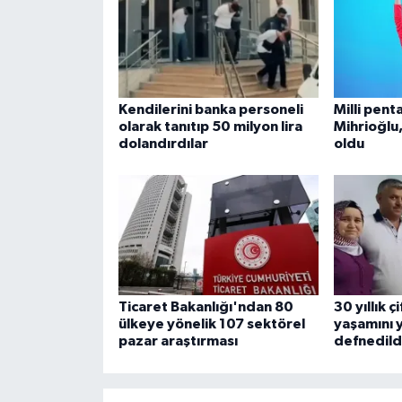
Kendilerini banka personeli
Milli pent
olarak tanıtıp 50 milyon lira
Mihrioğlu
dolandırdılar
oldu
Ticaret Bakanlığı'ndan 80
30 yıllık ç
ülkeye yönelik 107 sektörel
yaşamını y
pazar araştırması
defnedild