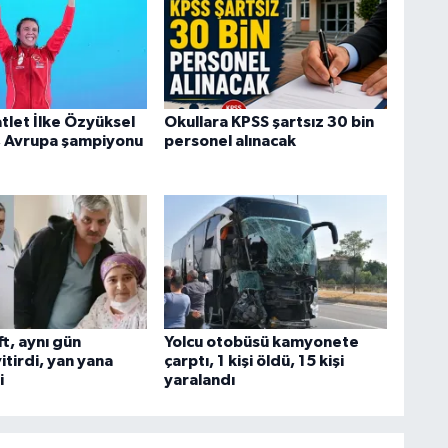
atlet İlke Özyüksel
Okullara KPSS şartsız 30 bin
, Avrupa şampiyonu
personel alınacak
ift, aynı gün
Yolcu otobüsü kamyonete
itirdi, yan yana
çarptı, 1 kişi öldü, 15 kişi
i
yaralandı