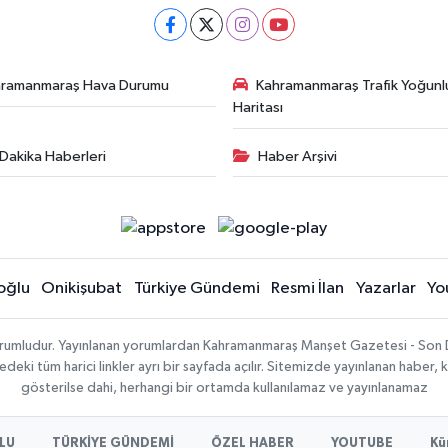
hramanmaraş Hava Durumu
Kahramanmaraş Trafik Yoğunl
Haritası
Dakika Haberleri
Haber Arşivi
oğlu
Onikişubat
Türkiye Gündemi
Resmi İlan
Yazarlar
Yo
sorumludur. Yayınlanan yorumlardan Kahramanmaraş Manşet Gazetesi - Son 
ki tüm harici linkler ayrı bir sayfada açılır. Sitemizde yayınlanan haber, k
gösterilse dahi, herhangi bir ortamda kullanılamaz ve yayınlanamaz
LU
TÜRKİYE GÜNDEMİ
ÖZEL HABER
YOUTUBE
Kü