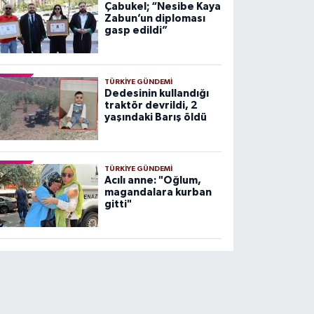
Çabukel; “Nesibe Kaya
Zabun’un diploması
gasp edildi”
TÜRKIYE GÜNDEMI
Dedesinin kullandığı
traktör devrildi, 2
yaşındaki Barış öldü
TÜRKIYE GÜNDEMI
Acılı anne: "Oğlum,
magandalara kurban
gitti"