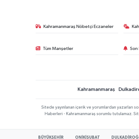
Kahramanmaraş Nöbetçi Eczaneler
Ka
Tüm Manşetler
Son 
Kahramanmaraş
Dulkadir
Sitede yayınlanan içerik ve yorumlardan yazarları 
Haberleri - Kahramanmaraş sorumlu tutulamaz. Sitede
BÜYÜKŞEHİR
ONİKİŞUBAT
DULKADİROĞ