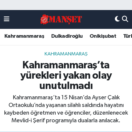
Künye
Kahramanmaraş Nöbetçi Eczaneler
Kahramanmaraş
Dulkadiroğlu
Onikişubat
Tür
DULKADİROĞLU
Kahramanmaraş Hava Durumu
KAHRAMANMARAŞ
Kahramanmaraş Trafik Yoğunluk Haritası
KAHRAMANMARAŞ
Kahramanmaraş’ta
ONİKİŞUBAT
Süper Lig Puan Durumu ve Fikstür
yürekleri yakan olay
ÖZEL HABER
Tüm Manşetler
unutulmadı
Kahramanmaraş’ta 15 Nisan’da Ayser Çalık
Künye
Son Dakika Haberleri
Ortaokulu’nda yaşanan silahlı saldırıda hayatını
kaybeden öğretmen ve öğrenciler, düzenlenecek
Haber Arşivi
Mevlid-i Şerif programıyla dualarla anılacak.