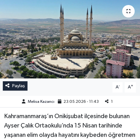
Paylaş
-
+
A
A
Melisa Kazancı
23.05.2026 - 11:43
1
Kahramanmaraş’ın Onikişubat ilçesinde bulunan
Ayser Çalık Ortaokulu’nda 15 Nisan tarihinde
yaşanan elim olayda hayatını kaybeden öğretmen