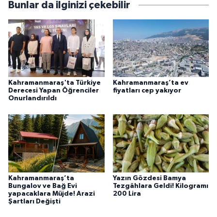
Bunlar da ilginizi çekebilir
Kahramanmaraş'ta Türkiye
Kahramanmaraş’ta ev
Derecesi Yapan Öğrenciler
fiyatları cep yakıyor
Onurlandırıldı
Kahramanmaraş’ta
Yazın Gözdesi Bamya
Bungalov ve Bağ Evi
Tezgâhlara Geldi! Kilogramı
yapacaklara Müjde! Arazi
200 Lira
Şartları Değişti