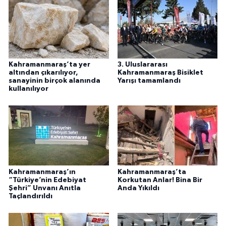
Kahramanmaraş’ta yer
3. Uluslararası
altından çıkarılıyor,
Kahramanmaraş Bisiklet
sanayinin birçok alanında
Yarışı tamamlandı
kullanılıyor
Kahramanmaraş’ın
Kahramanmaraş’ta
“Türkiye’nin Edebiyat
Korkutan Anlar! Bina Bir
Şehri” Unvanı Anıtla
Anda Yıkıldı
Taçlandırıldı