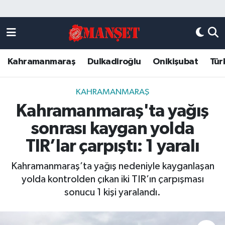
Künye
Kahramanmaraş Nöbetçi Eczaneler
Kahramanmaraş
Dulkadiroğlu
Onikişubat
Tür
DULKADİROĞLU
Kahramanmaraş Hava Durumu
KAHRAMANMARAŞ
Kahramanmaraş Trafik Yoğunluk Haritası
KAHRAMANMARAŞ
Kahramanmaraş'ta yağış
ONİKİŞUBAT
Süper Lig Puan Durumu ve Fikstür
sonrası kaygan yolda
ÖZEL HABER
Tüm Manşetler
TIR’lar çarpıştı: 1 yaralı
Kahramanmaraş’ta yağış nedeniyle kayganlaşan
Künye
Son Dakika Haberleri
yolda kontrolden çıkan iki TIR’ın çarpışması
sonucu 1 kişi yaralandı.
Haber Arşivi