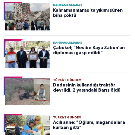
KAHRAMANMARAŞ
Kahramanmaraş'ta yıkımı süren
bina çöktü
KAHRAMANMARAŞ
Çabukel; “Nesibe Kaya Zabun’un
diploması gasp edildi”
TÜRKIYE GÜNDEMI
Dedesinin kullandığı traktör
devrildi, 2 yaşındaki Barış öldü
TÜRKIYE GÜNDEMI
Acılı anne: "Oğlum, magandalara
kurban gitti"