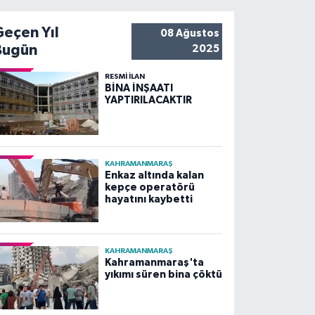
Geçen Yıl
08 Ağustos
Bugün
2025
RESMİ İLAN
BİNA İNŞAATI
YAPTIRILACAKTIR
KAHRAMANMARAŞ
Enkaz altında kalan
kepçe operatörü
hayatını kaybetti
KAHRAMANMARAŞ
Kahramanmaraş'ta
yıkımı süren bina çöktü