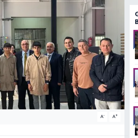
-
+
A
A