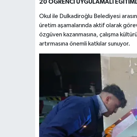
20 ÖĞRENCİ UYGULAMALI EĞİTİM
Okul ile Dulkadiroğlu Belediyesi aras
üretim aşamalarında aktif olarak görev
özgüven kazanmasına, çalışma kültürü
artırmasına önemli katkılar sunuyor.