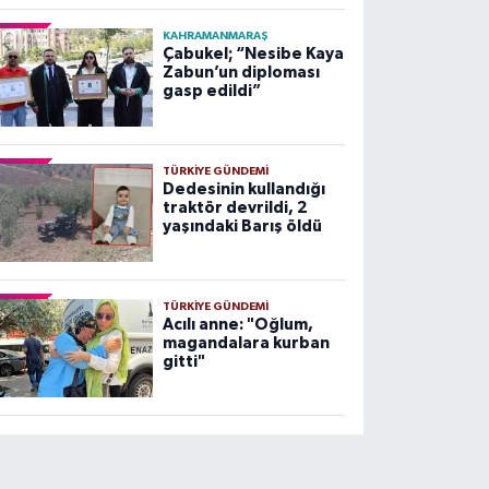
KAHRAMANMARAŞ
Çabukel; “Nesibe Kaya
Zabun’un diploması
gasp edildi”
TÜRKIYE GÜNDEMI
Dedesinin kullandığı
traktör devrildi, 2
yaşındaki Barış öldü
TÜRKIYE GÜNDEMI
Acılı anne: "Oğlum,
magandalara kurban
gitti"