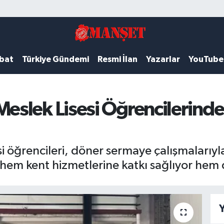
ubat
Türkiye Gündemi
Resmi İlan
Yazarlar
YouTube
slek Lisesi Öğrencilerinde
öğrencileri, döner sermaye çalışmalarıyla
hem kent hizmetlerine katkı sağlıyor hem d
Y