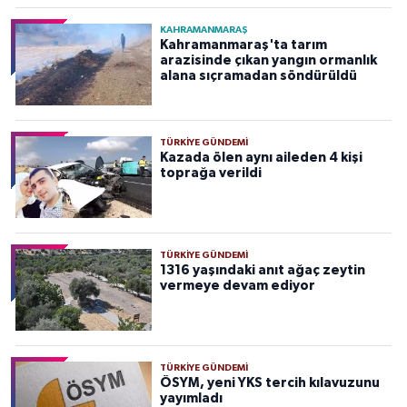
KAHRAMANMARAŞ
Kahramanmaraş'ta tarım
arazisinde çıkan yangın ormanlık
alana sıçramadan söndürüldü
TÜRKIYE GÜNDEMI
Kazada ölen aynı aileden 4 kişi
toprağa verildi
TÜRKIYE GÜNDEMI
1316 yaşındaki anıt ağaç zeytin
vermeye devam ediyor
TÜRKIYE GÜNDEMI
ÖSYM, yeni YKS tercih kılavuzunu
yayımladı