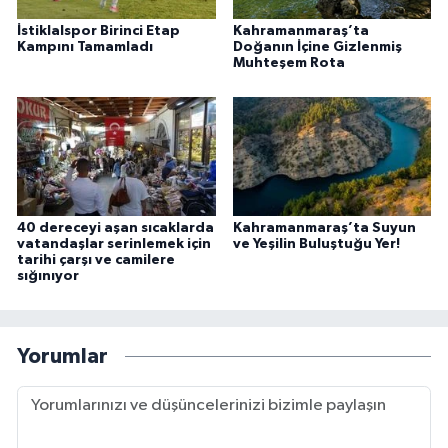
İstiklalspor Birinci Etap
Kahramanmaraş’ta
Kampını Tamamladı
Doğanın İçine Gizlenmiş
Muhteşem Rota
40 dereceyi aşan sıcaklarda
Kahramanmaraş’ta Suyun
vatandaşlar serinlemek için
ve Yeşilin Buluştuğu Yer!
tarihi çarşı ve camilere
sığınıyor
Yorumlar