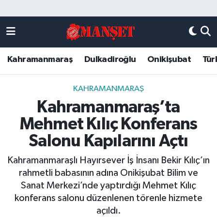
Künye
Kahramanmaraş Nöbetçi Eczaneler
Kahramanmaraş
Dulkadiroğlu
Onikişubat
Tür
DULKADİROĞLU
Kahramanmaraş Hava Durumu
KAHRAMANMARAŞ
Kahramanmaraş Trafik Yoğunluk Haritası
KAHRAMANMARAŞ
Kahramanmaraş’ta
ONİKİŞUBAT
Süper Lig Puan Durumu ve Fikstür
Mehmet Kılıç Konferans
ÖZEL HABER
Tüm Manşetler
Salonu Kapılarını Açtı
Kahramanmaraşlı Hayırsever İş İnsanı Bekir Kılıç’ın
Künye
Son Dakika Haberleri
rahmetli babasının adına Onikişubat Bilim ve
Sanat Merkezi’nde yaptırdığı Mehmet Kılıç
Haber Arşivi
konferans salonu düzenlenen törenle hizmete
açıldı.