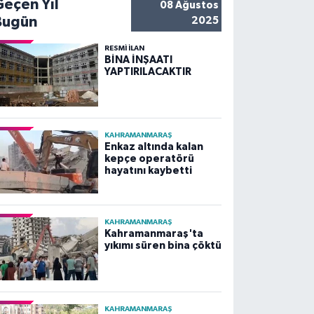
Geçen Yıl
08 Ağustos
Bugün
2025
RESMİ İLAN
BİNA İNŞAATI
YAPTIRILACAKTIR
KAHRAMANMARAŞ
Enkaz altında kalan
kepçe operatörü
hayatını kaybetti
KAHRAMANMARAŞ
Kahramanmaraş'ta
yıkımı süren bina çöktü
KAHRAMANMARAŞ