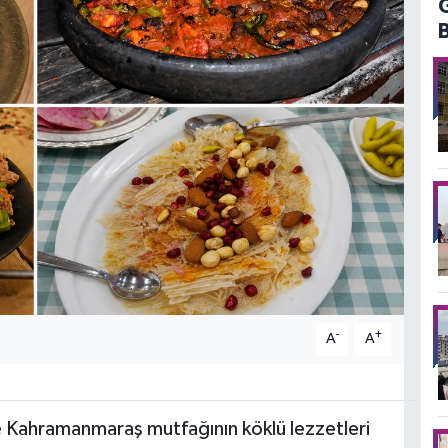
-
+
A
A
e Kahramanmaraş mutfağının köklü lezzetleri