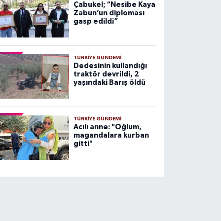
Çabukel; “Nesibe Kaya
Zabun’un diploması
gasp edildi”
TÜRKIYE GÜNDEMI
Dedesinin kullandığı
traktör devrildi, 2
yaşındaki Barış öldü
TÜRKIYE GÜNDEMI
Acılı anne: "Oğlum,
magandalara kurban
gitti"