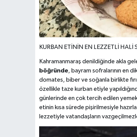
KURBAN ETİNİN EN LEZZETLİ HALİ
Kahramanmaraş denildiğinde akla gele
böğründe
, bayram sofralarının en dik
domates, biber ve soğanla birlikte fır
özellikle taze kurban etiyle yapıldığınd
günlerinde en çok tercih edilen yemek
etinin kısa sürede pişirilmesiyle hazı
lezzetiyle vatandaşların vazgeçilmezl