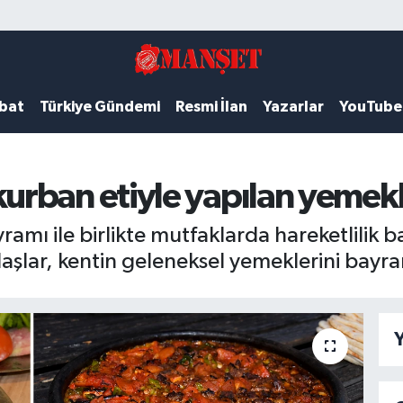
ubat
Türkiye Gündemi
Resmi İlan
Yazarlar
YouTube
rban etiyle yapılan yemek
ı ile birlikte mutfaklarda hareketlilik ba
şlar, kentin geleneksel yemeklerini bayram
Y