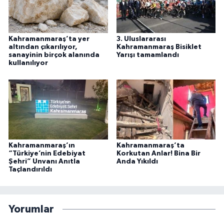
Kahramanmaraş’ta yer
3. Uluslararası
altından çıkarılıyor,
Kahramanmaraş Bisiklet
sanayinin birçok alanında
Yarışı tamamlandı
kullanılıyor
Kahramanmaraş’ın
Kahramanmaraş’ta
“Türkiye’nin Edebiyat
Korkutan Anlar! Bina Bir
Şehri” Unvanı Anıtla
Anda Yıkıldı
Taçlandırıldı
Yorumlar