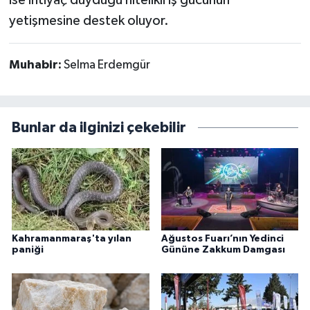
ise ihtiyaç duyduğu nitelikli iş gücünün
yetişmesine destek oluyor.
Muhabir:
Selma Erdemgür
Bunlar da ilginizi çekebilir
Kahramanmaraş'ta yılan
Ağustos Fuarı’nın Yedinci
paniği
Gününe Zakkum Damgası