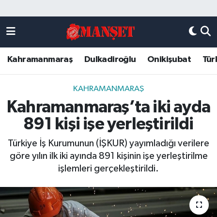
Künye
Kahramanmaraş Nöbetçi Eczaneler
Kahramanmaraş
Dulkadiroğlu
Onikişubat
Tür
DULKADİROĞLU
Kahramanmaraş Hava Durumu
KAHRAMANMARAŞ
Kahramanmaraş Trafik Yoğunluk Haritası
KAHRAMANMARAŞ
Kahramanmaraş’ta iki ayda
ONİKİŞUBAT
Süper Lig Puan Durumu ve Fikstür
891 kişi işe yerleştirildi
ÖZEL HABER
Tüm Manşetler
Türkiye İş Kurumunun (İŞKUR) yayımladığı verilere
göre yılın ilk iki ayında 891 kişinin işe yerleştirilme
Künye
Son Dakika Haberleri
işlemleri gerçekleştirildi.
Haber Arşivi