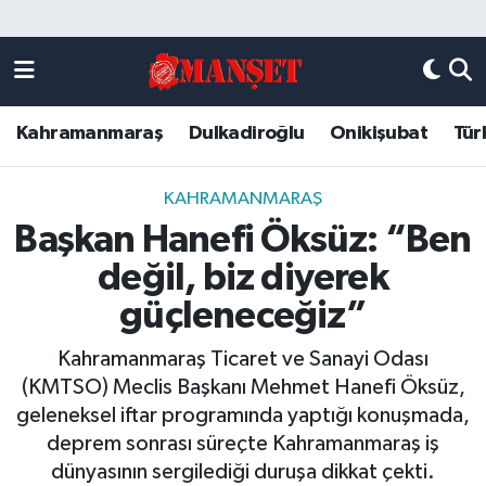
Künye
Kahramanmaraş Nöbetçi Eczaneler
Kahramanmaraş
Dulkadiroğlu
Onikişubat
Tür
DULKADİROĞLU
Kahramanmaraş Hava Durumu
KAHRAMANMARAŞ
Kahramanmaraş Trafik Yoğunluk Haritası
KAHRAMANMARAŞ
Başkan Hanefi Öksüz: “Ben
ONİKİŞUBAT
Süper Lig Puan Durumu ve Fikstür
değil, biz diyerek
ÖZEL HABER
Tüm Manşetler
güçleneceğiz”
Kahramanmaraş Ticaret ve Sanayi Odası
Künye
Son Dakika Haberleri
(KMTSO) Meclis Başkanı Mehmet Hanefi Öksüz,
geleneksel iftar programında yaptığı konuşmada,
Haber Arşivi
deprem sonrası süreçte Kahramanmaraş iş
dünyasının sergilediği duruşa dikkat çekti.