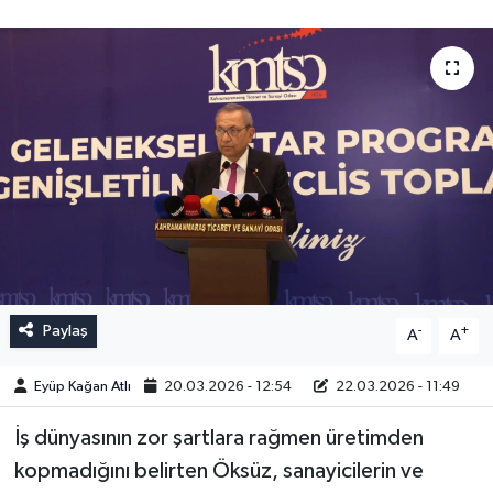
Paylaş
-
+
A
A
Eyüp Kağan Atlı
20.03.2026 - 12:54
22.03.2026 - 11:49
İş dünyasının zor şartlara rağmen üretimden
kopmadığını belirten Öksüz, sanayicilerin ve