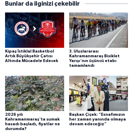
Bunlar da ilginizi çekebilir
Kipaş İstiklal Basketbol
3. Uluslararası
Artık Büyükşehir Çatısı
Kahramanmaraş Bisiklet
Altında Mücadele Edecek
Yarışı'nın üçüncü etabı
tamamlandı
2026 yılı
Başkan Çiçek: “Esnafımızın
Kahramanmaraş'ta sumak
her zaman yanında olmaya
hasadı başladı, fiyatlar ne
devam edeceğiz”
durumda?