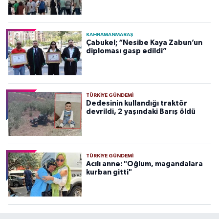
KAHRAMANMARAŞ
Çabukel; “Nesibe Kaya Zabun’un
diploması gasp edildi”
TÜRKIYE GÜNDEMI
Dedesinin kullandığı traktör
devrildi, 2 yaşındaki Barış öldü
TÜRKIYE GÜNDEMI
Acılı anne: "Oğlum, magandalara
kurban gitti"