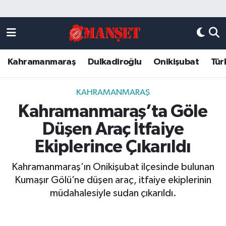
Künye
Kahramanmaraş Nöbetçi Eczaneler
Kahramanmaraş
Dulkadiroğlu
Onikişubat
Tür
DULKADİROĞLU
Kahramanmaraş Hava Durumu
KAHRAMANMARAŞ
Kahramanmaraş Trafik Yoğunluk Haritası
KAHRAMANMARAŞ
Kahramanmaraş’ta Göle
ONİKİŞUBAT
Süper Lig Puan Durumu ve Fikstür
Düşen Araç İtfaiye
ÖZEL HABER
Tüm Manşetler
Ekiplerince Çıkarıldı
Kahramanmaraş’ın Onikişubat ilçesinde bulunan
Künye
Son Dakika Haberleri
Kumaşır Gölü’ne düşen araç, itfaiye ekiplerinin
müdahalesiyle sudan çıkarıldı.
Haber Arşivi