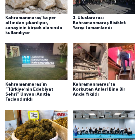
Kahramanmaraş’ta yer
3. Uluslararası
altından çıkarılıyor,
Kahramanmaraş Bisiklet
sanayinin birçok alanında
Yarışı tamamlandı
kullanılıyor
Kahramanmaraş’ın
Kahramanmaraş’ta
“Türkiye’nin Edebiyat
Korkutan Anlar! Bina Bir
Şehri” Unvanı Anıtla
Anda Yıkıldı
Taçlandırıldı