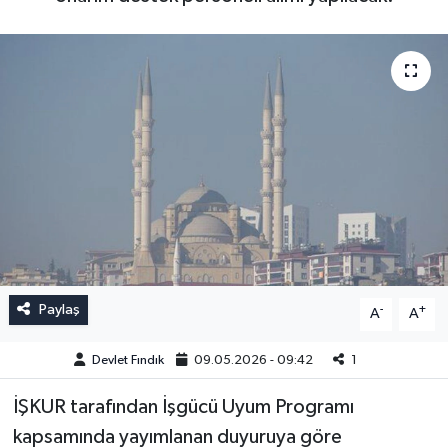
Paylaş
-
+
A
A
Devlet Fındık
09.05.2026 - 09:42
1
İŞKUR tarafından İşgücü Uyum Programı
kapsamında yayımlanan duyuruya göre