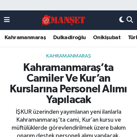
Künye
Kahramanmaraş Nöbetçi Eczaneler
Kahramanmaraş
Dulkadiroğlu
Onikişubat
Tür
DULKADİROĞLU
Kahramanmaraş Hava Durumu
KAHRAMANMARAŞ
Kahramanmaraş Trafik Yoğunluk Haritası
KAHRAMANMARAŞ
Kahramanmaraş’ta
ONİKİŞUBAT
Süper Lig Puan Durumu ve Fikstür
Camiler Ve Kur’an
ÖZEL HABER
Tüm Manşetler
Kurslarına Personel Alımı
Yapılacak
Künye
Son Dakika Haberleri
İŞKUR üzerinden yayımlanan yeni ilanlarla
Haber Arşivi
Kahramanmaraş’ta cami, Kur’an kursu ve
müftülüklerde görevlendirilmek üzere bakım
onarım destek personeli alımı yapılacak.