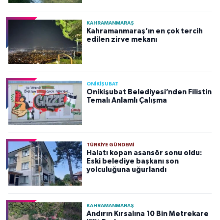
KAHRAMANMARAŞ
Kahramanmaraş’ın en çok tercih
edilen zirve mekanı
ONİKİŞUBAT
Onikişubat Belediyesi’nden Filistin
Temalı Anlamlı Çalışma
TÜRKIYE GÜNDEMI
Halatı kopan asansör sonu oldu:
Eski belediye başkanı son
yolculuğuna uğurlandı
KAHRAMANMARAŞ
Andırın Kırsalına 10 Bin Metrekare