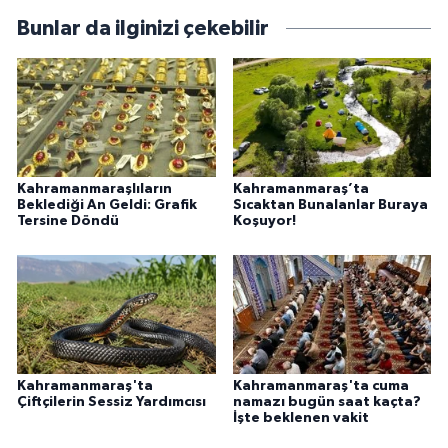
Bunlar da ilginizi çekebilir
Kahramanmaraşlıların
Kahramanmaraş’ta
Beklediği An Geldi: Grafik
Sıcaktan Bunalanlar Buraya
Tersine Döndü
Koşuyor!
Kahramanmaraş'ta
Kahramanmaraş'ta cuma
Çiftçilerin Sessiz Yardımcısı
namazı bugün saat kaçta?
İşte beklenen vakit