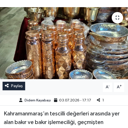
Paylaş
-
+
A
A
Didem Kayabaşı
03.07.2026 - 17:17
1
Kahramanmaraş’ın tescilli değerleri arasında yer
alan bakır ve bakır işlemeciliği, geçmişten