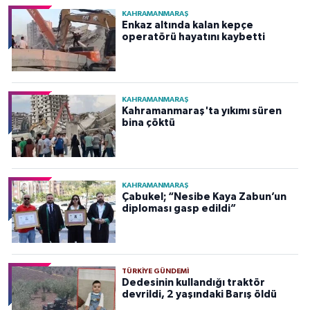
KAHRAMANMARAŞ
Enkaz altında kalan kepçe
operatörü hayatını kaybetti
KAHRAMANMARAŞ
Kahramanmaraş'ta yıkımı süren
bina çöktü
KAHRAMANMARAŞ
Çabukel; “Nesibe Kaya Zabun’un
diploması gasp edildi”
TÜRKIYE GÜNDEMI
Dedesinin kullandığı traktör
devrildi, 2 yaşındaki Barış öldü