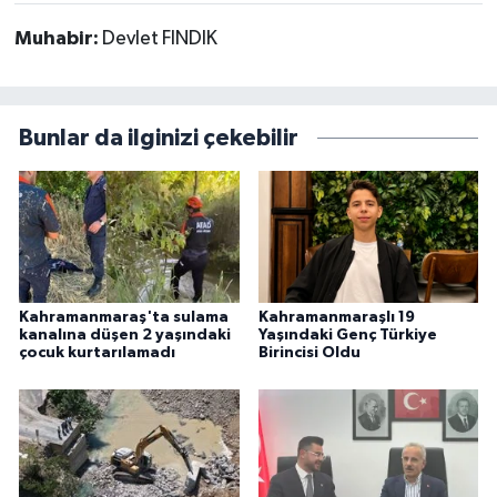
Muhabir:
Devlet FINDIK
Bunlar da ilginizi çekebilir
Kahramanmaraş'ta sulama
Kahramanmaraşlı 19
kanalına düşen 2 yaşındaki
Yaşındaki Genç Türkiye
çocuk kurtarılamadı
Birincisi Oldu