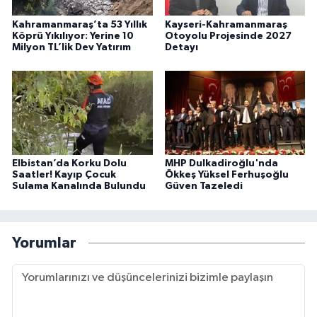
Kahramanmaraş’ta 53 Yıllık
Kayseri-Kahramanmaraş
Köprü Yıkılıyor: Yerine 10
Otoyolu Projesinde 2027
Milyon TL’lik Dev Yatırım
Detayı
Elbistan’da Korku Dolu
MHP Dulkadiroğlu'nda
Saatler! Kayıp Çocuk
Ökkeş Yüksel Ferhuşoğlu
Sulama Kanalında Bulundu
Güven Tazeledi
Yorumlar