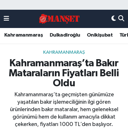
Künye
Kahramanmaraş Nöbetçi Eczaneler
Kahramanmaraş
Dulkadiroğlu
Onikişubat
Tür
DULKADİROĞLU
Kahramanmaraş Hava Durumu
KAHRAMANMARAŞ
Kahramanmaraş Trafik Yoğunluk Haritası
KAHRAMANMARAŞ
Kahramanmaraş’ta Bakır
ONİKİŞUBAT
Süper Lig Puan Durumu ve Fikstür
Mataraların Fiyatları Belli
ÖZEL HABER
Tüm Manşetler
Oldu
Kahramanmaraş’ta geçmişten günümüze
Künye
Son Dakika Haberleri
yaşatılan bakır işlemeciliğinin ilgi gören
ürünlerinden bakır mataralar, hem geleneksel
Haber Arşivi
görünümü hem de kullanım amacıyla dikkat
çekerken, fiyatları 1000 TL’den başlıyor.