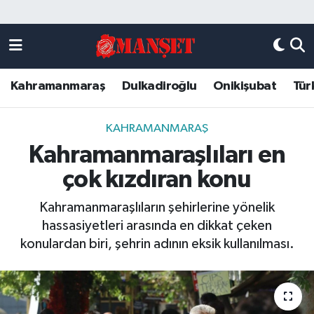
Künye
Kahramanmaraş Nöbetçi Eczaneler
Kahramanmaraş
Dulkadiroğlu
Onikişubat
Tür
DULKADİROĞLU
Kahramanmaraş Hava Durumu
KAHRAMANMARAŞ
Kahramanmaraş Trafik Yoğunluk Haritası
KAHRAMANMARAŞ
Kahramanmaraşlıları en
ONİKİŞUBAT
Süper Lig Puan Durumu ve Fikstür
çok kızdıran konu
ÖZEL HABER
Tüm Manşetler
Kahramanmaraşlıların şehirlerine yönelik
hassasiyetleri arasında en dikkat çeken
Künye
Son Dakika Haberleri
konulardan biri, şehrin adının eksik kullanılması.
Haber Arşivi