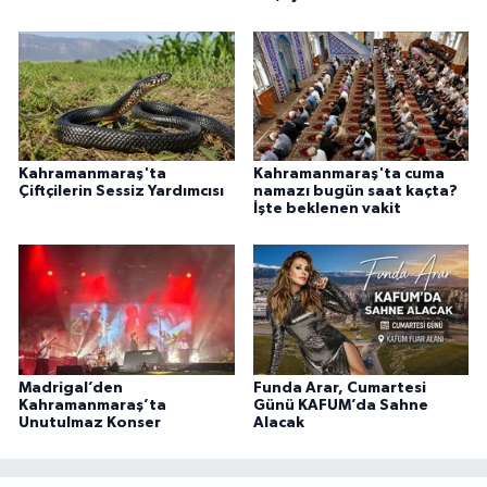
Kahramanmaraş'ta
Kahramanmaraş'ta cuma
Çiftçilerin Sessiz Yardımcısı
namazı bugün saat kaçta?
İşte beklenen vakit
Madrigal’den
Funda Arar, Cumartesi
Kahramanmaraş’ta
Günü KAFUM’da Sahne
Unutulmaz Konser
Alacak