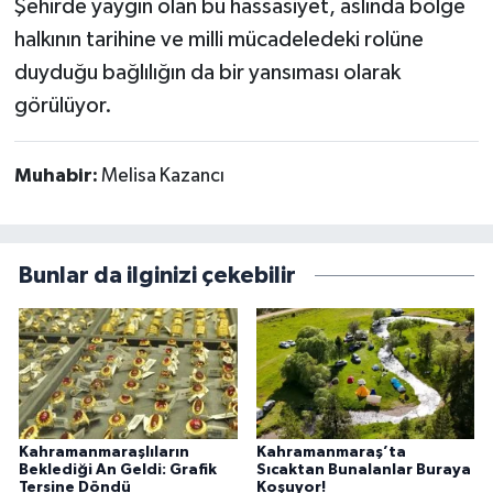
Şehirde yaygın olan bu hassasiyet, aslında bölge
halkının tarihine ve milli mücadeledeki rolüne
duyduğu bağlılığın da bir yansıması olarak
görülüyor.
Muhabir:
Melisa Kazancı
Bunlar da ilginizi çekebilir
Kahramanmaraşlıların
Kahramanmaraş’ta
Beklediği An Geldi: Grafik
Sıcaktan Bunalanlar Buraya
Tersine Döndü
Koşuyor!