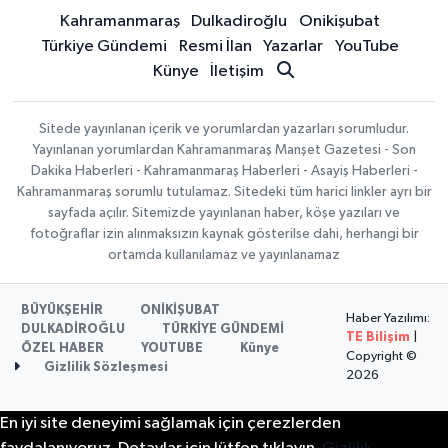
Kahramanmaraş
Dulkadiroğlu
Onikişubat
Türkiye Gündemi
Resmi İlan
Yazarlar
YouTube
Künye
İletişim
Sitede yayınlanan içerik ve yorumlardan yazarları sorumludur.
Yayınlanan yorumlardan Kahramanmaraş Manşet Gazetesi - Son
Dakika Haberleri - Kahramanmaraş Haberleri - Asayiş Haberleri -
Kahramanmaraş sorumlu tutulamaz. Sitedeki tüm harici linkler ayrı bir
sayfada açılır. Sitemizde yayınlanan haber, köşe yazıları ve
fotoğraflar izin alınmaksızın kaynak gösterilse dahi, herhangi bir
ortamda kullanılamaz ve yayınlanamaz
BÜYÜKŞEHİR
ONİKİŞUBAT
Haber Yazılımı:
DULKADİROĞLU
TÜRKİYE GÜNDEMİ
TE Bilişim
|
ÖZEL HABER
YOUTUBE
Künye
Copyright ©
Gizlilik Sözleşmesi
2026
En iyi site deneyimi sağlamak için çerezlerden