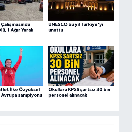
 Çalışmasında
UNESCO bu yıl Türkiye'yi
lü, 1 Ağır Yaralı
unuttu
atlet İlke Özyüksel
Okullara KPSS şartsız 30 bin
, Avrupa şampiyonu
personel alınacak