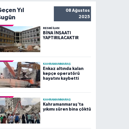
Geçen Yıl
08 Ağustos
Bugün
2025
RESMİ İLAN
BİNA İNŞAATI
YAPTIRILACAKTIR
KAHRAMANMARAŞ
Enkaz altında kalan
kepçe operatörü
hayatını kaybetti
KAHRAMANMARAŞ
Kahramanmaraş'ta
yıkımı süren bina çöktü