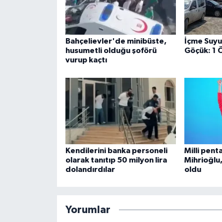
Bahçelievler'de minibüste,
İçme Suyu
husumetli olduğu şoförü
Göçük: 1 Ö
vurup kaçtı
Kendilerini banka personeli
Milli pent
olarak tanıtıp 50 milyon lira
Mihrioğlu
dolandırdılar
oldu
Yorumlar