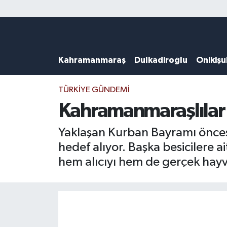
Künye
Kahramanmaraş Nöbetçi Eczaneler
Kahramanmaraş
Dulkadiroğlu
Onikiş
DULKADİROĞLU
Kahramanmaraş Hava Durumu
KAHRAMANMARAŞ
Kahramanmaraş Trafik Yoğunluk Haritası
TÜRKIYE GÜNDEMI
Kahramanmaraşlılar 
ONİKİŞUBAT
Süper Lig Puan Durumu ve Fikstür
Yaklaşan Kurban Bayramı öncesin
ÖZEL HABER
Tüm Manşetler
hedef alıyor. Başka besicilere a
hem alıcıyı hem de gerçek hayv
Künye
Son Dakika Haberleri
Haber Arşivi