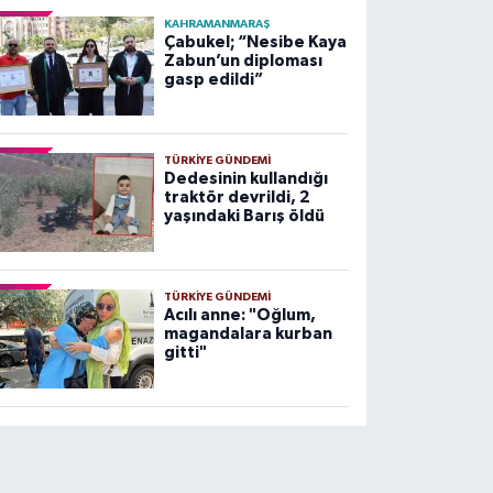
KAHRAMANMARAŞ
Çabukel; “Nesibe Kaya
Zabun’un diploması
gasp edildi”
TÜRKIYE GÜNDEMI
Dedesinin kullandığı
traktör devrildi, 2
yaşındaki Barış öldü
TÜRKIYE GÜNDEMI
Acılı anne: "Oğlum,
magandalara kurban
gitti"