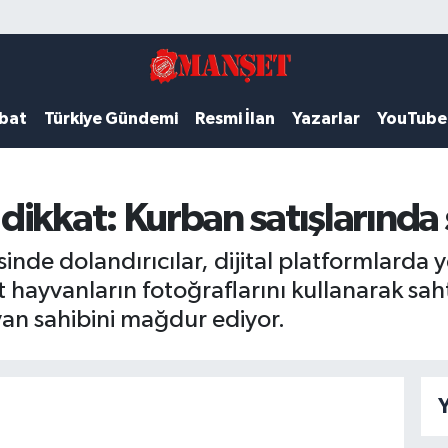
ubat
Türkiye Gündemi
Resmi İlan
Yazarlar
YouTube
dikkat: Kurban satışlarında
de dolandırıcılar, dijital platformlarda y
it hayvanların fotoğraflarını kullanarak saht
an sahibini mağdur ediyor.
Y