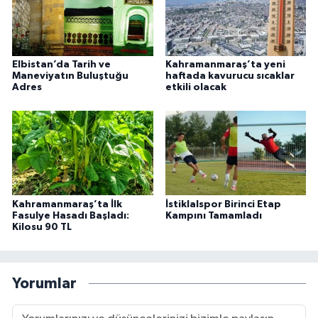
Elbistan’da Tarih ve
Kahramanmaraş’ta yeni
Maneviyatın Buluştuğu
haftada kavurucu sıcaklar
Adres
etkili olacak
Kahramanmaraş’ta İlk
İstiklalspor Birinci Etap
Fasulye Hasadı Başladı:
Kampını Tamamladı
Kilosu 90 TL
Yorumlar