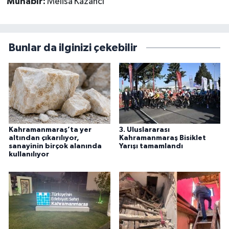
Muhabir:
Melisa Kazancı
Bunlar da ilginizi çekebilir
Kahramanmaraş’ta yer
3. Uluslararası
altından çıkarılıyor,
Kahramanmaraş Bisiklet
sanayinin birçok alanında
Yarışı tamamlandı
kullanılıyor