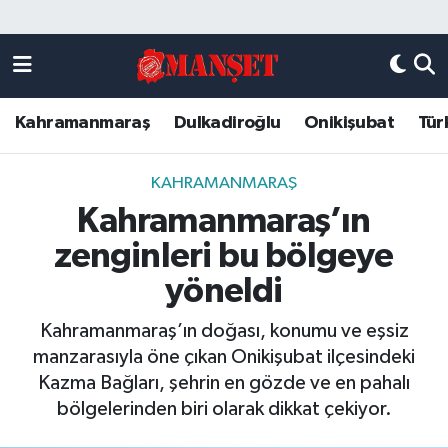
Künye
Kahramanmaraş Nöbetçi Eczaneler
Kahramanmaraş
Dulkadiroğlu
Onikişubat
Tür
DULKADİROĞLU
Kahramanmaraş Hava Durumu
KAHRAMANMARAŞ
Kahramanmaraş Trafik Yoğunluk Haritası
KAHRAMANMARAŞ
Kahramanmaraş’ın
ONİKİŞUBAT
Süper Lig Puan Durumu ve Fikstür
zenginleri bu bölgeye
ÖZEL HABER
Tüm Manşetler
yöneldi
Kahramanmaraş’ın doğası, konumu ve eşsiz
Künye
Son Dakika Haberleri
manzarasıyla öne çıkan Onikişubat ilçesindeki
Kazma Bağları, şehrin en gözde ve en pahalı
Haber Arşivi
bölgelerinden biri olarak dikkat çekiyor.