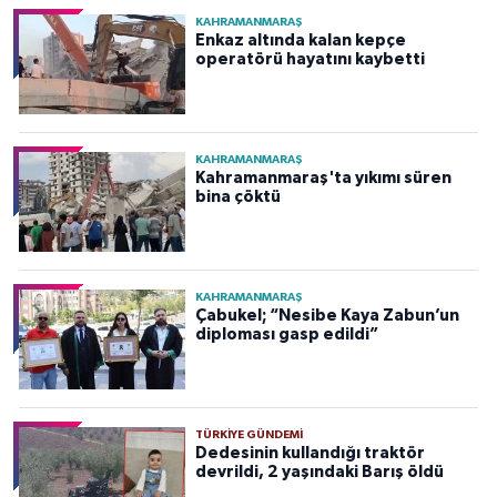
KAHRAMANMARAŞ
Enkaz altında kalan kepçe
operatörü hayatını kaybetti
KAHRAMANMARAŞ
Kahramanmaraş'ta yıkımı süren
bina çöktü
KAHRAMANMARAŞ
Çabukel; “Nesibe Kaya Zabun’un
diploması gasp edildi”
TÜRKIYE GÜNDEMI
Dedesinin kullandığı traktör
devrildi, 2 yaşındaki Barış öldü