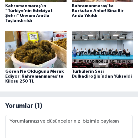
Kahramanmaraş’ın
Kahramanmaraş’ta
“Türkiye’nin Edebiyat
Korkutan Anlar! Bina Bir
Şehri” Unvanı Anıtla
Anda Yıkıldı
Taçlandırıldı
Gören Ne Olduğunu Merak
Türkülerin Sesi
Ediyor: Kahramanmaraş’ta
Dulkadiroğlu’ndan Yükseldi
Kilosu 250 TL
Yorumlar (1)