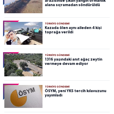
arazisinde çıkan yangın ormanlık
alana sıçramadan söndürüldü
TÜRKIYE GÜNDEMI
Kazada ölen aynı aileden 4 kişi
toprağa verildi
TÜRKIYE GÜNDEMI
1316 yaşındaki anıt ağaç zeytin
vermeye devam ediyor
TÜRKIYE GÜNDEMI
ÖSYM, yeni YKS tercih kılavuzunu
yayımladı