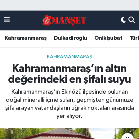
Künye
Kahramanmaraş Nöbetçi Eczaneler
Kahramanmaraş
Dulkadiroğlu
Onikişubat
Tür
DULKADİROĞLU
Kahramanmaraş Hava Durumu
KAHRAMANMARAŞ
Kahramanmaraş Trafik Yoğunluk Haritası
KAHRAMANMARAŞ
Kahramanmaraş’ın altın
ONİKİŞUBAT
Süper Lig Puan Durumu ve Fikstür
değerindeki en şifalı suyu
ÖZEL HABER
Tüm Manşetler
Kahramanmaraş’ın Ekinözü ilçesinde bulunan
doğal mineralli içme suları, geçmişten günümüze
Künye
Son Dakika Haberleri
şifa arayan vatandaşların uğrak noktaları arasında
yer alıyor.
Haber Arşivi