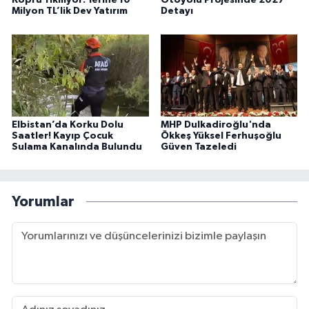
Köprü Yıkılıyor: Yerine 10
Otoyolu Projesinde 2027
Milyon TL’lik Dev Yatırım
Detayı
Elbistan’da Korku Dolu
MHP Dulkadiroğlu'nda
Saatler! Kayıp Çocuk
Ökkeş Yüksel Ferhuşoğlu
Sulama Kanalında Bulundu
Güven Tazeledi
Yorumlar