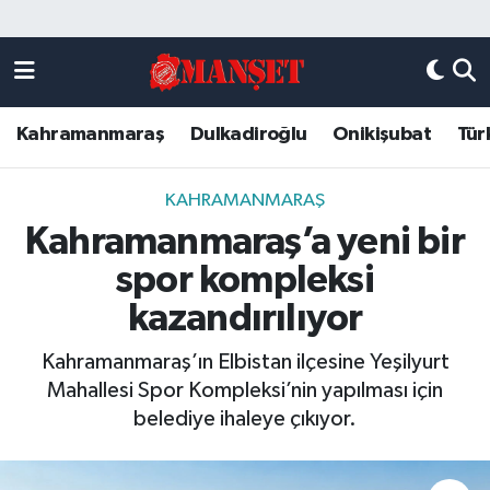
Künye
Kahramanmaraş Nöbetçi Eczaneler
Kahramanmaraş
Dulkadiroğlu
Onikişubat
Tür
DULKADİROĞLU
Kahramanmaraş Hava Durumu
KAHRAMANMARAŞ
Kahramanmaraş Trafik Yoğunluk Haritası
KAHRAMANMARAŞ
Kahramanmaraş’a yeni bir
ONİKİŞUBAT
Süper Lig Puan Durumu ve Fikstür
spor kompleksi
ÖZEL HABER
Tüm Manşetler
kazandırılıyor
Kahramanmaraş’ın Elbistan ilçesine Yeşilyurt
Künye
Son Dakika Haberleri
Mahallesi Spor Kompleksi’nin yapılması için
belediye ihaleye çıkıyor.
Haber Arşivi