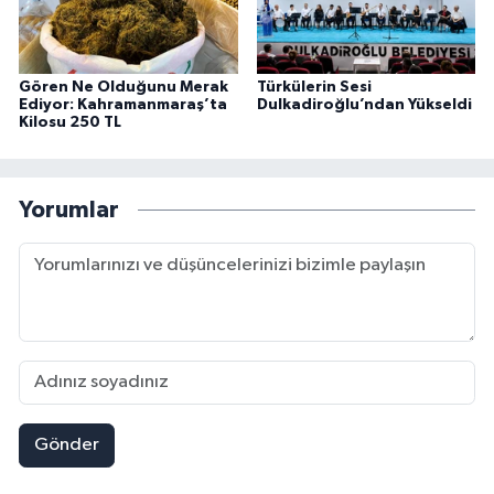
Gören Ne Olduğunu Merak
Türkülerin Sesi
Ediyor: Kahramanmaraş’ta
Dulkadiroğlu’ndan Yükseldi
Kilosu 250 TL
Yorumlar
Gönder