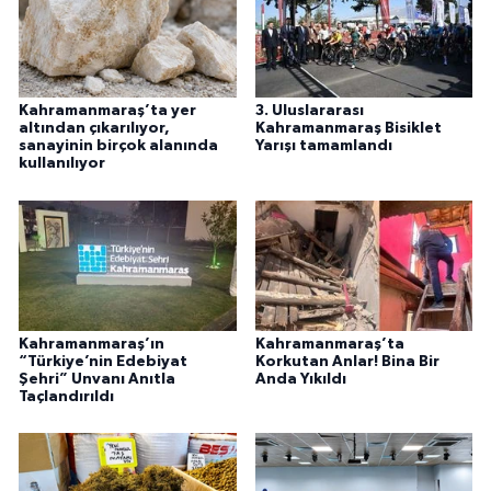
Kahramanmaraş’ta yer
3. Uluslararası
altından çıkarılıyor,
Kahramanmaraş Bisiklet
sanayinin birçok alanında
Yarışı tamamlandı
kullanılıyor
Kahramanmaraş’ın
Kahramanmaraş’ta
“Türkiye’nin Edebiyat
Korkutan Anlar! Bina Bir
Şehri” Unvanı Anıtla
Anda Yıkıldı
Taçlandırıldı