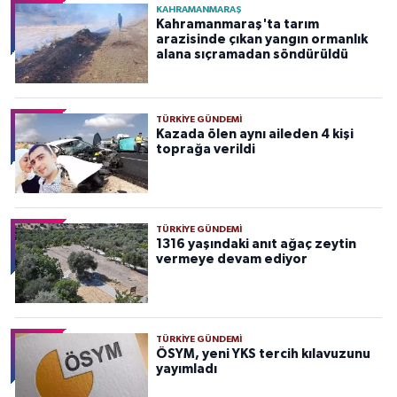
KAHRAMANMARAŞ
Kahramanmaraş'ta tarım
arazisinde çıkan yangın ormanlık
alana sıçramadan söndürüldü
TÜRKIYE GÜNDEMI
Kazada ölen aynı aileden 4 kişi
toprağa verildi
TÜRKIYE GÜNDEMI
1316 yaşındaki anıt ağaç zeytin
vermeye devam ediyor
TÜRKIYE GÜNDEMI
ÖSYM, yeni YKS tercih kılavuzunu
yayımladı