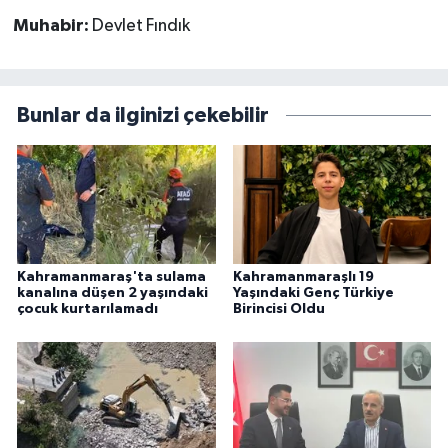
Muhabir:
Devlet Fındık
Bunlar da ilginizi çekebilir
Kahramanmaraş'ta sulama
Kahramanmaraşlı 19
kanalına düşen 2 yaşındaki
Yaşındaki Genç Türkiye
çocuk kurtarılamadı
Birincisi Oldu