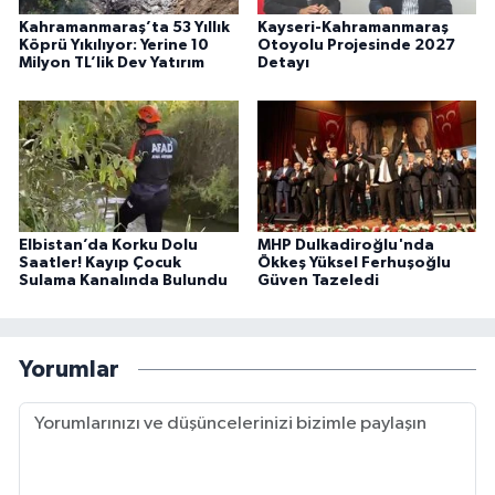
Kahramanmaraş’ta 53 Yıllık
Kayseri-Kahramanmaraş
Köprü Yıkılıyor: Yerine 10
Otoyolu Projesinde 2027
Milyon TL’lik Dev Yatırım
Detayı
Elbistan’da Korku Dolu
MHP Dulkadiroğlu'nda
Saatler! Kayıp Çocuk
Ökkeş Yüksel Ferhuşoğlu
Sulama Kanalında Bulundu
Güven Tazeledi
Yorumlar