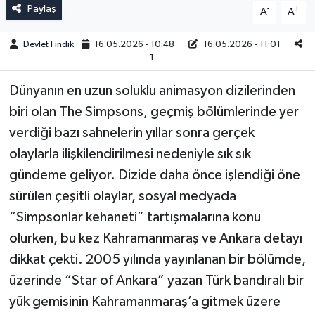
Paylaş
-
+
A
A
Devlet Fındık
16.05.2026 - 10:48
16.05.2026 - 11:01
1
Dünyanın en uzun soluklu animasyon dizilerinden
biri olan The Simpsons, geçmiş bölümlerinde yer
verdiği bazı sahnelerin yıllar sonra gerçek
olaylarla ilişkilendirilmesi nedeniyle sık sık
gündeme geliyor. Dizide daha önce işlendiği öne
sürülen çeşitli olaylar, sosyal medyada
“Simpsonlar kehaneti” tartışmalarına konu
olurken, bu kez Kahramanmaraş ve Ankara detayı
dikkat çekti. 2005 yılında yayınlanan bir bölümde,
üzerinde “Star of Ankara” yazan Türk bandıralı bir
yük gemisinin Kahramanmaraş’a gitmek üzere