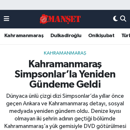
Künye
Kahramanmaraş Nöbetçi Eczaneler
Kahramanmaraş
Dulkadiroğlu
Onikişubat
Tür
DULKADİROĞLU
Kahramanmaraş Hava Durumu
KAHRAMANMARAŞ
Kahramanmaraş Trafik Yoğunluk Haritası
KAHRAMANMARAŞ
Kahramanmaraş
ONİKİŞUBAT
Süper Lig Puan Durumu ve Fikstür
Simpsonlar’la Yeniden
ÖZEL HABER
Tüm Manşetler
Gündeme Geldi
Dünyaca ünlü çizgi dizi Simpsonlar’da yıllar önce
Künye
Son Dakika Haberleri
geçen Ankara ve Kahramanmaraş detayı, sosyal
medyada yeniden gündem oldu. Denize kıyısı
Haber Arşivi
olmayan iki şehrin adının geçtiği bölümde
Kahramanmaraş’a yük gemisiyle DVD götürülmesi