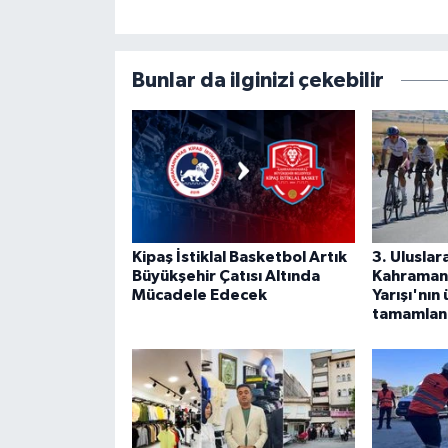
Bunlar da ilginizi çekebilir
Kipaş İstiklal Basketbol Artık
3. Uluslar
Büyükşehir Çatısı Altında
Kahramanm
Mücadele Edecek
Yarışı'nın
tamamlan