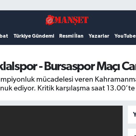
ubat
Türkiye Gündemi
Resmi İlan
Yazarlar
YouTube
alspor - Bursaspor Maçı Canl
şampiyonluk mücadelesi veren Kahramanmaraş
nuk ediyor. Kritik karşılaşma saat 13.00’t
Y