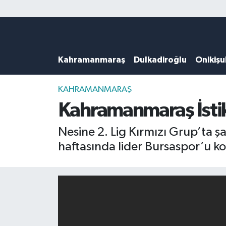
Künye
Kahramanmaraş Nöbetçi Eczaneler
Kahramanmaraş
Dulkadiroğlu
Onikiş
DULKADİROĞLU
Kahramanmaraş Hava Durumu
KAHRAMANMARAŞ
Kahramanmaraş Trafik Yoğunluk Haritası
KAHRAMANMARAŞ
Kahramanmaraş İstikl
ONİKİŞUBAT
Süper Lig Puan Durumu ve Fikstür
Nesine 2. Lig Kırmızı Grup’ta 
ÖZEL HABER
Tüm Manşetler
haftasında lider Bursaspor’u ko
Künye
Son Dakika Haberleri
Haber Arşivi