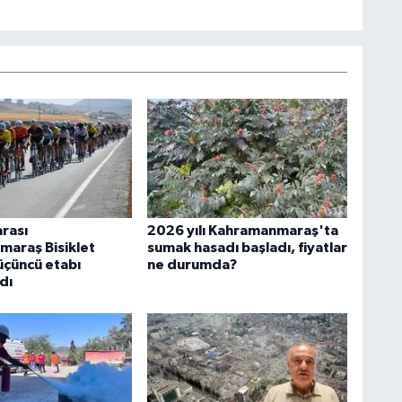
arası
2026 yılı Kahramanmaraş'ta
araş Bisiklet
sumak hasadı başladı, fiyatlar
 üçüncü etabı
ne durumda?
dı