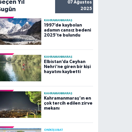
Geçen Yıl
07 Ağustos
Bugün
2025
KAHRAMANMARAŞ
1997’de kaybolan
adamın cansız bedeni
2025’te bulundu
KAHRAMANMARAŞ
Elbistan’da Ceyhan
Nehri'ne giren bir kişi
hayatını kaybetti
KAHRAMANMARAŞ
Kahramanmaraş’ın en
çok tercih edilen zirve
mekanı
ONİKİŞUBAT