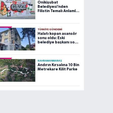
Onikişubat
Belediyesi’nden
Filistin Temalı Anlamlı
Çalışma
TÜRKIYE GÜNDEMI
Halatı kopan asansör
sonu oldu: Eski
belediye başkanı son
yolculuğuna uğurlandı
KAHRAMANMARAŞ
Andırın Kırsalına 10 Bin
Metrekare Kilit Parke