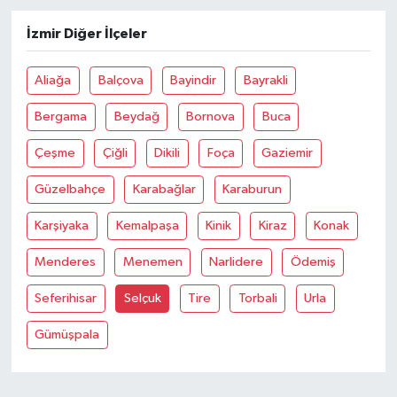
İzmir Diğer İlçeler
Aliağa
Balçova
Bayindir
Bayrakli
Bergama
Beydağ
Bornova
Buca
Çeşme
Çiğli
Dikili
Foça
Gaziemir
Güzelbahçe
Karabağlar
Karaburun
Karşiyaka
Kemalpaşa
Kinik
Kiraz
Konak
Menderes
Menemen
Narlidere
Ödemiş
Seferihisar
Selçuk
Tire
Torbali
Urla
Gümüşpala