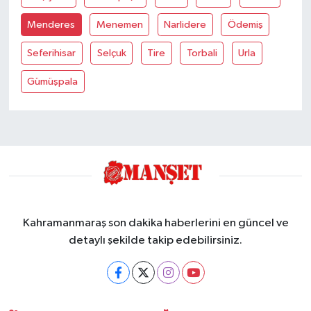
Menderes
Menemen
Narlidere
Ödemiş
Seferihisar
Selçuk
Tire
Torbali
Urla
Gümüşpala
Kahramanmaraş son dakika haberlerini en güncel ve
detaylı şekilde takip edebilirsiniz.