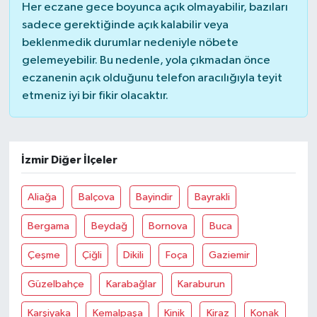
Her eczane gece boyunca açık olmayabilir, bazıları
sadece gerektiğinde açık kalabilir veya
beklenmedik durumlar nedeniyle nöbete
gelemeyebilir. Bu nedenle, yola çıkmadan önce
eczanenin açık olduğunu telefon aracılığıyla teyit
etmeniz iyi bir fikir olacaktır.
İzmir Diğer İlçeler
Aliağa
Balçova
Bayindir
Bayrakli
Bergama
Beydağ
Bornova
Buca
Çeşme
Çiğli
Dikili
Foça
Gaziemir
Güzelbahçe
Karabağlar
Karaburun
Karşiyaka
Kemalpaşa
Kinik
Kiraz
Konak