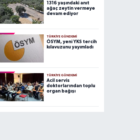
1316 yaşındaki anıt
ağaç zeytin vermeye
devam ediyor
TÜRKIYE GÜNDEMI
ÖSYM, yeni YKS tercih
kılavuzunu yayımladı
TÜRKIYE GÜNDEMI
Acil servis
doktorlarından toplu
organ bağışı