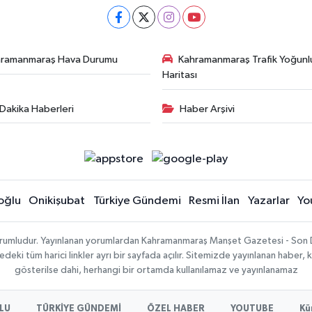
hramanmaraş Hava Durumu
Kahramanmaraş Trafik Yoğunl
Haritası
Dakika Haberleri
Haber Arşivi
oğlu
Onikişubat
Türkiye Gündemi
Resmi İlan
Yazarlar
Yo
sorumludur. Yayınlanan yorumlardan Kahramanmaraş Manşet Gazetesi - Son 
ki tüm harici linkler ayrı bir sayfada açılır. Sitemizde yayınlanan haber, k
gösterilse dahi, herhangi bir ortamda kullanılamaz ve yayınlanamaz
LU
TÜRKİYE GÜNDEMİ
ÖZEL HABER
YOUTUBE
Kü