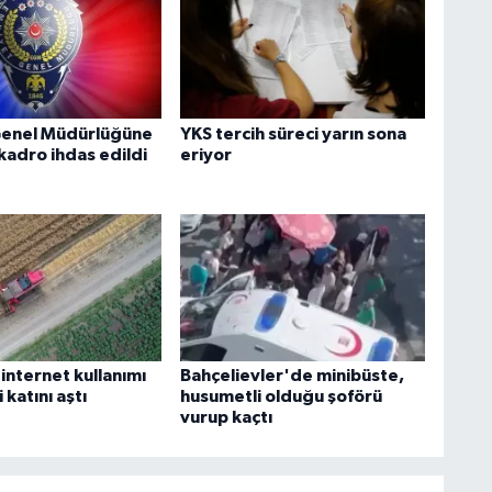
Genel Müdürlüğüne
YKS tercih süreci yarın sona
kadro ihdas edildi
eriyor
n internet kullanımı
Bahçelievler'de minibüste,
i katını aştı
husumetli olduğu şoförü
vurup kaçtı