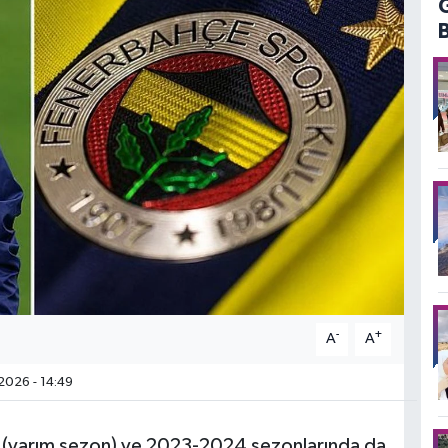
-
+
A
A
2026 - 14:49
 (yarım sezon) ve 2023-2024 sezonlarında da