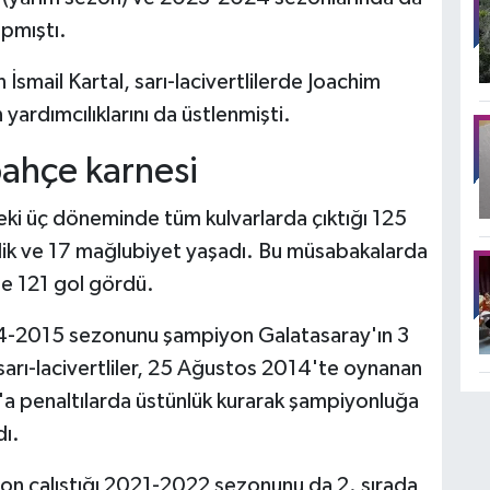
pmıştı.
İsmail Kartal, sarı-lacivertlilerde Joachim
ardımcılıklarını da üstlenmişti.
bahçe karnesi
ki üç döneminde tüm kulvarlarda çıktığı 125
lik ve 17 mağlubiyet yaşadı. Bu müsabakalarda
se 121 gol gördü.
4-2015 sezonunu şampiyon Galatasaray'ın 3
arı-lacivertliler, 25 Ağustos 2014'te oynanan
 penaltılarda üstünlük kurarak şampiyonluğa
dı.
zon çalıştığı 2021-2022 sezonunu da 2. sırada