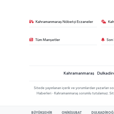
Kahramanmaraş Nöbetçi Eczaneler
Ka
Tüm Manşetler
Son 
Kahramanmaraş
Dulkadir
Sitede yayınlanan içerik ve yorumlardan yazarları 
Haberleri - Kahramanmaraş sorumlu tutulamaz. Sitede
BÜYÜKŞEHİR
ONİKİŞUBAT
DULKADİROĞ