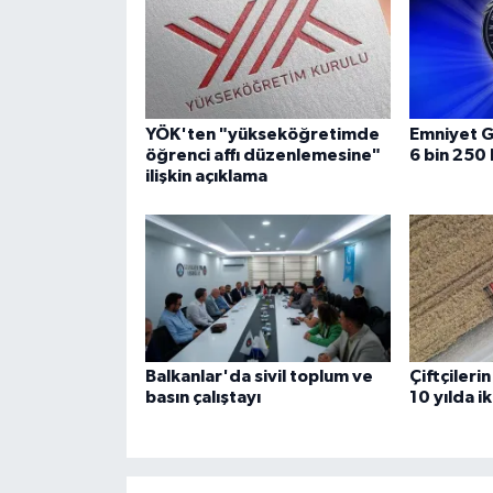
YÖK'ten "yükseköğretimde
Emniyet 
öğrenci affı düzenlemesine"
6 bin 250 
ilişkin açıklama
Balkanlar'da sivil toplum ve
Çiftçileri
basın çalıştayı
10 yılda ik