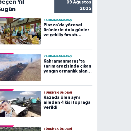
Geçen Yıl
09 Ağustos
Bugün
2025
KAHRAMANMARAŞ
Piazza’da yöresel
ürünlerle dolu günler
ve çekiliş fırsatı
başladı
KAHRAMANMARAŞ
Kahramanmaraş'ta
tarım arazisinde çıkan
yangın ormanlık alana
sıçramadan
söndürüldü
TÜRKIYE GÜNDEMI
Kazada ölen aynı
aileden 4 kişi toprağa
verildi
TÜRKIYE GÜNDEMI