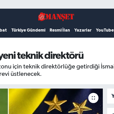
ubat
Türkiye Gündemi
Resmi İlan
Yazarlar
YouTube
yeni teknik direktörü
için teknik direktörlüğe getirdiği İsmail K
evi üstlenecek.
Y