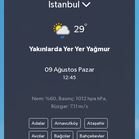
İstanbul
°
29
Yakınlarda Yer Yer Yağmur
09 Ağustos Pazar
12:45
Nem: %60, Basınç: 1012 hpa hPa,
Rüzgar: 7.11 m/s
Adalar
Arnavutköy
Ataşehir
Avcılar
Bağcılar
Bahçelievler