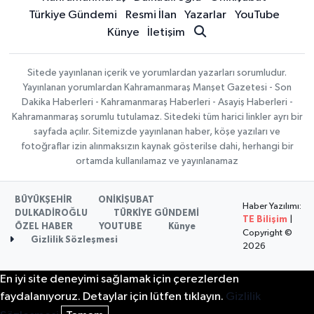
Türkiye Gündemi
Resmi İlan
Yazarlar
YouTube
Künye
İletişim
Sitede yayınlanan içerik ve yorumlardan yazarları sorumludur.
Yayınlanan yorumlardan Kahramanmaraş Manşet Gazetesi - Son
Dakika Haberleri - Kahramanmaraş Haberleri - Asayiş Haberleri -
Kahramanmaraş sorumlu tutulamaz. Sitedeki tüm harici linkler ayrı bir
sayfada açılır. Sitemizde yayınlanan haber, köşe yazıları ve
fotoğraflar izin alınmaksızın kaynak gösterilse dahi, herhangi bir
ortamda kullanılamaz ve yayınlanamaz
BÜYÜKŞEHİR
ONİKİŞUBAT
Haber Yazılımı:
DULKADİROĞLU
TÜRKİYE GÜNDEMİ
TE Bilişim
|
ÖZEL HABER
YOUTUBE
Künye
Copyright ©
Gizlilik Sözleşmesi
2026
En iyi site deneyimi sağlamak için çerezlerden
faydalanıyoruz. Detaylar için lütfen tıklayın.
Gizlilik