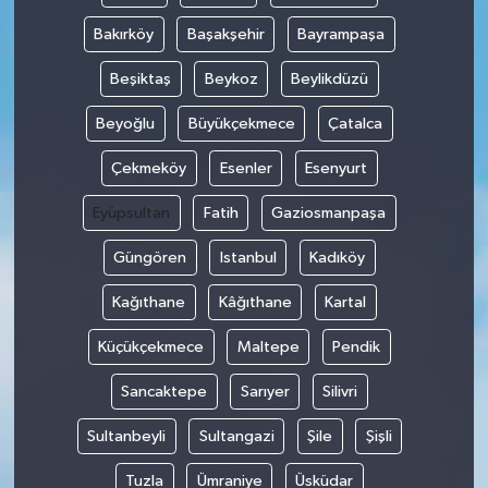
Bakırköy
Başakşehir
Bayrampaşa
Beşiktaş
Beykoz
Beylikdüzü
Beyoğlu
Büyükçekmece
Çatalca
Çekmeköy
Esenler
Esenyurt
Eyüpsultan
Fatih
Gaziosmanpaşa
Güngören
Istanbul
Kadıköy
Kağıthane
Kâğıthane
Kartal
Küçükçekmece
Maltepe
Pendik
Sancaktepe
Sarıyer
Silivri
Sultanbeyli
Sultangazi
Şile
Şişli
Tuzla
Ümraniye
Üsküdar