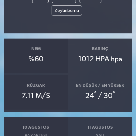
Zeytinburnu
NEM
BASINÇ
%60
1012 HPA
hpa
RÜZGAR
EN DÜŞÜK / EN YÜKSEK
°
°
7.11 M/S
24
/ 30
10 AĞUSTOS
11 AĞUSTOS
PAZARTESI
SALI