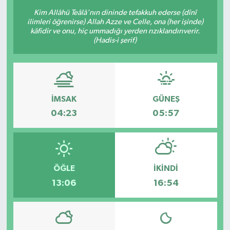
Kim Allâhü Teâlâ'nın dininde tefakkuh ederse (dînî
ilimleri öğrenirse) Allah Azze ve Celle, ona (her işinde)
kâfidir ve onu, hiç ummadığı yerden rızıklandırıverir.
(Hadis-i şerif)
İMSAK
GÜNEŞ
04:23
05:57
ÖĞLE
İKINDI
13:06
16:54