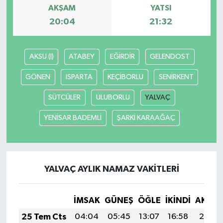
AKŞAM
YATSI
20:04
21:32
AKSU (I)
ATABEY
EĞİRDİR
GELENDOST
GÖNEN
ISPARTA
KEÇİBORLU
SENİRKENT
SÜTCÜLER
ULUBORLU
YALVAÇ
YENİSAR BADEMLİ
ŞARKİ KARAAĞAÇ
YALVAÇ AYLIK NAMAZ VAKITLERI
İMSAK
GÜNEŞ
ÖĞLE
İKINDI
AKŞA
25 Tem Cts
04:04
05:45
13:07
16:58
20:19