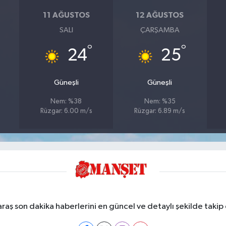
11 AĞUSTOS
12 AĞUSTOS
SALI
ÇARŞAMBA
°
°
24
25
Güneşli
Güneşli
Nem: %38
Nem: %35
Rüzgar: 6.00 m/s
Rüzgar: 6.89 m/s
ş son dakika haberlerini en güncel ve detaylı şekilde takip e