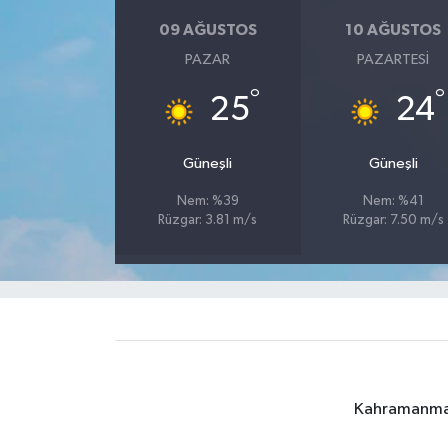
09 AĞUSTOS
10 AĞUSTOS
PAZAR
PAZARTESI
°
°
25
24
Güneşli
Güneşli
Nem: %39
Nem: %41
Rüzgar: 3.81 m/s
Rüzgar: 7.50 m/s
Kahramanmara