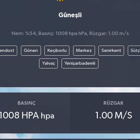
Güneşli
Nem: %54, Basınç: 1008 hpa hPa, Rüzgar: 1.00 m/s
endost
Gönen
Keçiborlu
Merkez
Senirkent
Sütç
Yalvaç
Yenişarbademli
BASINÇ
RÜZGAR
1008 HPA
1.00 M/S
hpa