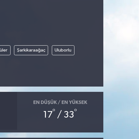
üler
Şarkikaraağaç
Uluborlu
EN DÜŞÜK / EN YÜKSEK
°
°
17
/ 33