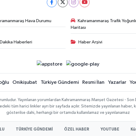
hramanmaraş Hava Durumu
Kahramanmaraş Trafik Yoğunl
Haritası
Dakika Haberleri
Haber Arşivi
oğlu
Onikişubat
Türkiye Gündemi
Resmi İlan
Yazarlar
Yo
sorumludur. Yayınlanan yorumlardan Kahramanmaraş Manşet Gazetesi - Son 
ki tüm harici linkler ayrı bir sayfada açılır. Sitemizde yayınlanan haber, k
gösterilse dahi, herhangi bir ortamda kullanılamaz ve yayınlanamaz
LU
TÜRKİYE GÜNDEMİ
ÖZEL HABER
YOUTUBE
Kü