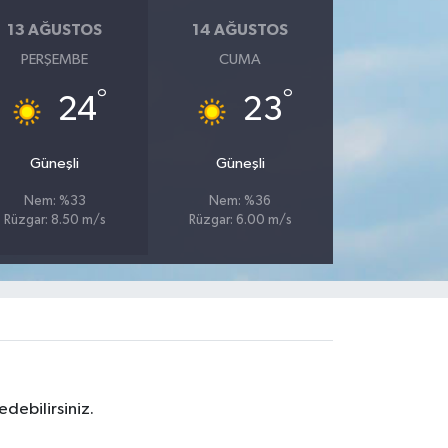
13 AĞUSTOS
14 AĞUSTOS
PERŞEMBE
CUMA
°
°
24
23
Güneşli
Güneşli
Nem: %33
Nem: %36
Rüzgar: 8.50 m/s
Rüzgar: 6.00 m/s
debilirsiniz.