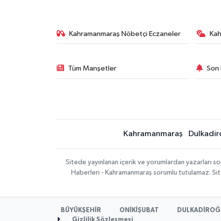
Kahramanmaraş Nöbetçi Eczaneler
Ka
Tüm Manşetler
Son 
Kahramanmaraş
Dulkadir
Sitede yayınlanan içerik ve yorumlardan yazarları 
Haberleri - Kahramanmaraş sorumlu tutulamaz. Sitede
BÜYÜKŞEHİR
ONİKİŞUBAT
DULKADİROĞ
Gizlilik Sözleşmesi