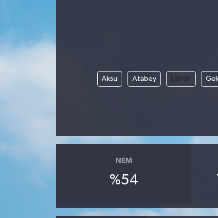
Aksu
Atabey
Eğirdir
Gel
NEM
%54