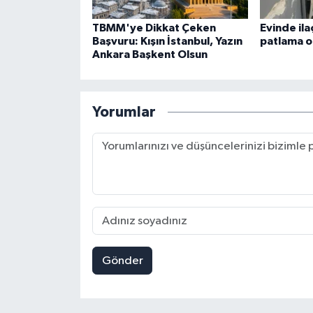
TBMM'ye Dikkat Çeken
Evinde il
Başvuru: Kışın İstanbul, Yazın
patlama ol
Ankara Başkent Olsun
Yorumlar
Gönder