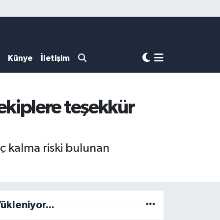
Künye
İletişim
n ekiplere teşekkür
eç kalma riski bulunan
ükleniyor...