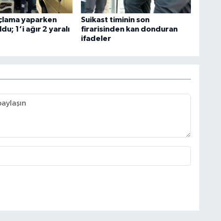
açlama yaparken
Suikast timinin son
du; 1’i ağır 2 yaralı
firarisinden kan donduran
ifadeler