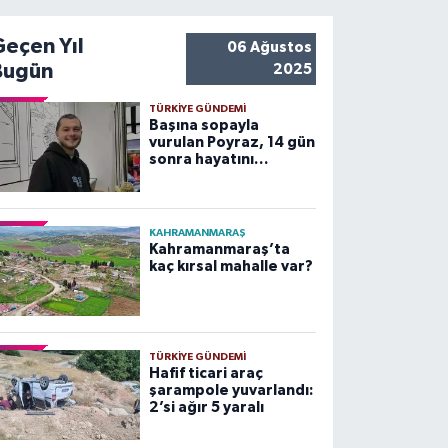
Geçen Yıl
06 Ağustos
Bugün
2025
TÜRKIYE GÜNDEMI
Başına sopayla
vurulan Poyraz, 14 gün
sonra hayatını
kaybetti
KAHRAMANMARAŞ
Kahramanmaraş’ta
kaç kırsal mahalle var?
TÜRKIYE GÜNDEMI
Hafif ticari araç
şarampole yuvarlandı:
2’si ağır 5 yaralı