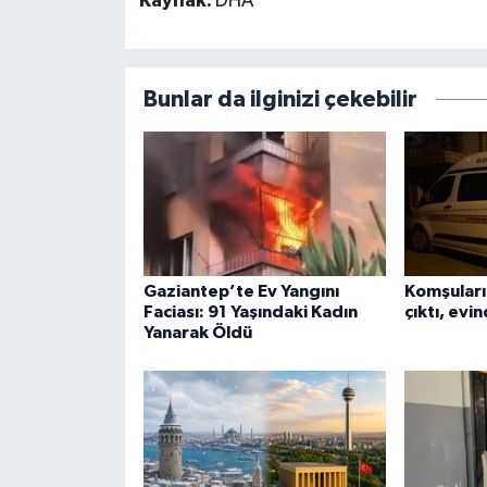
Kaynak:
DHA
Bunlar da ilginizi çekebilir
Gaziantep’te Ev Yangını
Komşuları
Faciası: 91 Yaşındaki Kadın
çıktı, evi
Yanarak Öldü