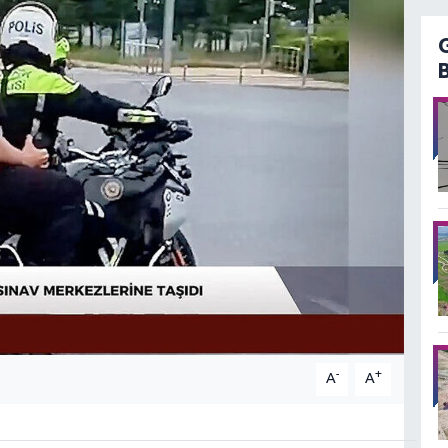
-
+
A
A