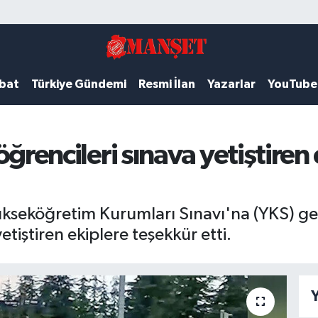
ubat
Türkiye Gündemi
Resmi İlan
Yazarlar
YouTube
, öğrencileri sınava yetiştire
 Yükseköğretim Kurumları Sınavı'na (YKS) g
etiştiren ekiplere teşekkür etti.
Y