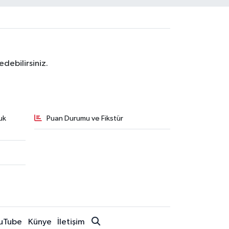
debilirsiniz.
uk
Puan Durumu ve Fikstür
uTube
Künye
İletişim