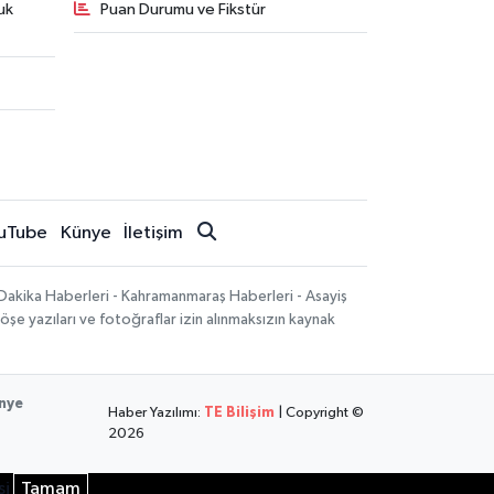
uk
Puan Durumu ve Fikstür
uTube
Künye
İletişim
Dakika Haberleri - Kahramanmaraş Haberleri - Asayiş
öşe yazıları ve fotoğraflar izin alınmaksızın kaynak
nye
Haber Yazılımı:
TE Bilişim
| Copyright ©
2026
si
Tamam