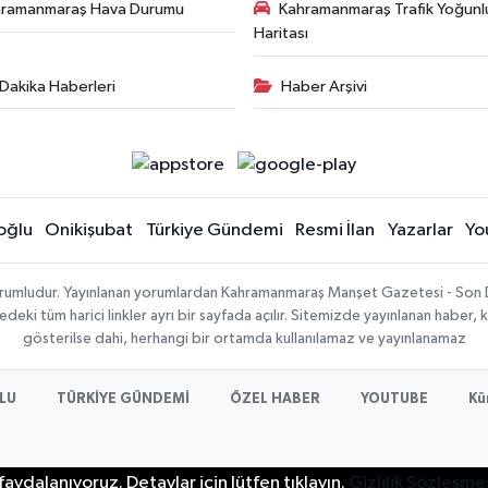
hramanmaraş Hava Durumu
Kahramanmaraş Trafik Yoğunl
Haritası
Dakika Haberleri
Haber Arşivi
oğlu
Onikişubat
Türkiye Gündemi
Resmi İlan
Yazarlar
Yo
sorumludur. Yayınlanan yorumlardan Kahramanmaraş Manşet Gazetesi - Son 
ki tüm harici linkler ayrı bir sayfada açılır. Sitemizde yayınlanan haber, k
gösterilse dahi, herhangi bir ortamda kullanılamaz ve yayınlanamaz
LU
TÜRKİYE GÜNDEMİ
ÖZEL HABER
YOUTUBE
Kü
aydalanıyoruz. Detaylar için lütfen tıklayın.
Gizlilik Sözleşme