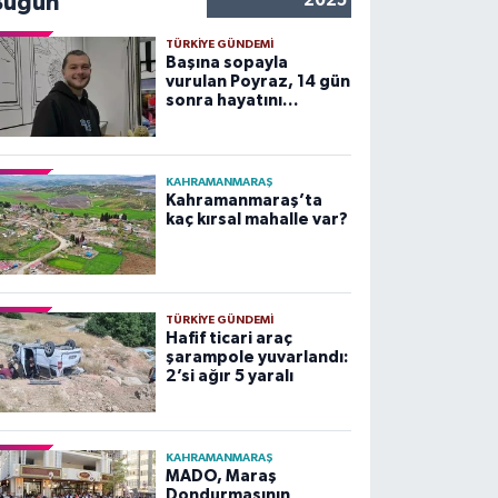
Bugün
2025
TÜRKIYE GÜNDEMI
Başına sopayla
vurulan Poyraz, 14 gün
sonra hayatını
kaybetti
KAHRAMANMARAŞ
Kahramanmaraş’ta
kaç kırsal mahalle var?
TÜRKIYE GÜNDEMI
Hafif ticari araç
şarampole yuvarlandı:
2’si ağır 5 yaralı
KAHRAMANMARAŞ
MADO, Maraş
Dondurmasının