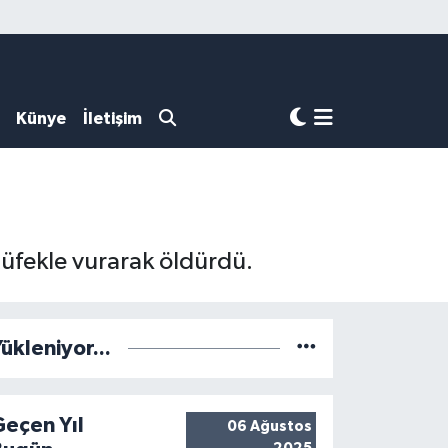
Künye
İletişim
tüfekle vurarak öldürdü.
ükleniyor...
Geçen Yıl
06 Ağustos