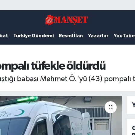
ubat
Türkiye Gündemi
Resmi İlan
Yazarlar
YouTube
pompalı tüfekle öldürdü
tıştığı babası Mehmet Ö.'yü (43) pompalı 
Y