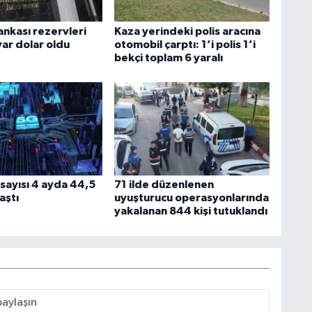
nkası rezervleri
Kaza yerindeki polis aracına
yar dolar oldu
otomobil çarptı: 1’i polis 1’i
bekçi toplam 6 yaralı
sayısı 4 ayda 44,5
71 ilde düzenlenen
aştı
uyuşturucu operasyonlarında
yakalanan 844 kişi tutuklandı