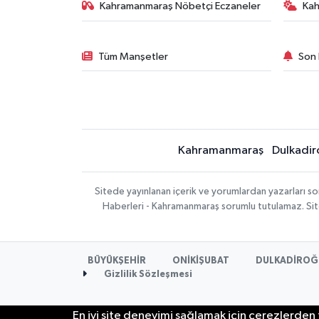
Kahramanmaraş Nöbetçi Eczaneler
Ka
Tüm Manşetler
Son 
Kahramanmaraş
Dulkadir
Sitede yayınlanan içerik ve yorumlardan yazarları 
Haberleri - Kahramanmaraş sorumlu tutulamaz. Sitede
BÜYÜKŞEHİR
ONİKİŞUBAT
DULKADİROĞ
Gizlilik Sözleşmesi
En iyi site deneyimi sağlamak için çerezlerden f