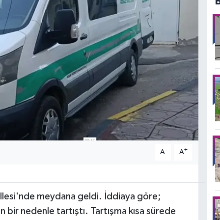
-
+
A
A
llesi'nde meydana geldi. İddiaya göre;
 bir nedenle tartıştı. Tartışma kısa sürede