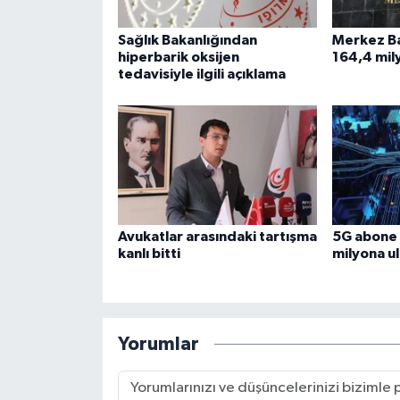
Sağlık Bakanlığından
Merkez Ba
hiperbarik oksijen
164,4 mil
tedavisiyle ilgili açıklama
Avukatlar arasındaki tartışma
5G abone 
kanlı bitti
milyona ul
Yorumlar