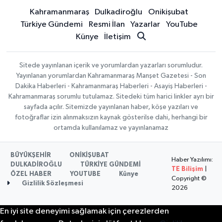
Kahramanmaraş
Dulkadiroğlu
Onikişubat
Türkiye Gündemi
Resmi İlan
Yazarlar
YouTube
Künye
İletişim
Sitede yayınlanan içerik ve yorumlardan yazarları sorumludur.
Yayınlanan yorumlardan Kahramanmaraş Manşet Gazetesi - Son
Dakika Haberleri - Kahramanmaraş Haberleri - Asayiş Haberleri -
Kahramanmaraş sorumlu tutulamaz. Sitedeki tüm harici linkler ayrı bir
sayfada açılır. Sitemizde yayınlanan haber, köşe yazıları ve
fotoğraflar izin alınmaksızın kaynak gösterilse dahi, herhangi bir
ortamda kullanılamaz ve yayınlanamaz
BÜYÜKŞEHİR
ONİKİŞUBAT
Haber Yazılımı:
DULKADİROĞLU
TÜRKİYE GÜNDEMİ
TE Bilişim
|
ÖZEL HABER
YOUTUBE
Künye
Copyright ©
Gizlilik Sözleşmesi
2026
En iyi site deneyimi sağlamak için çerezlerden