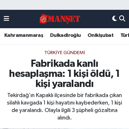
Künye
Kahramanmaraş Nöbetçi Eczaneler
Kahramanmaraş
Dulkadiroğlu
Onikişubat
Tür
DULKADİROĞLU
Kahramanmaraş Hava Durumu
KAHRAMANMARAŞ
Kahramanmaraş Trafik Yoğunluk Haritası
TÜRKIYE GÜNDEMI
Fabrikada kanlı
ONİKİŞUBAT
Süper Lig Puan Durumu ve Fikstür
hesaplaşma: 1 kişi öldü, 1
ÖZEL HABER
Tüm Manşetler
kişi yaralandı
Tekirdağ’ın Kapaklı ilçesinde bir fabrikada çıkan
Künye
Son Dakika Haberleri
silahlı kavgada 1 kişi hayatını kaybederken, 1 kişi
de yaralandı. Olayla ilgili 3 şüpheli gözaltına
Haber Arşivi
alındı.