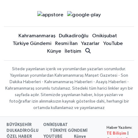
Kahramanmaraş
Dulkadiroğlu
Onikişubat
Türkiye Gündemi
Resmi İlan
Yazarlar
YouTube
Künye
İletişim
Sitede yayınlanan içerik ve yorumlardan yazarları sorumludur.
Yayınlanan yorumlardan Kahramanmaraş Manşet Gazetesi - Son
Dakika Haberleri - Kahramanmaraş Haberleri - Asayiş Haberleri -
Kahramanmaraş sorumlu tutulamaz. Sitedeki tüm harici linkler ayrı bir
sayfada açılır. Sitemizde yayınlanan haber, köşe yazıları ve
fotoğraflar izin alınmaksızın kaynak gösterilse dahi, herhangi bir
ortamda kullanılamaz ve yayınlanamaz
BÜYÜKŞEHİR
ONİKİŞUBAT
Haber Yazılımı:
DULKADİROĞLU
TÜRKİYE GÜNDEMİ
TE Bilişim
|
ÖZEL HABER
YOUTUBE
Künye