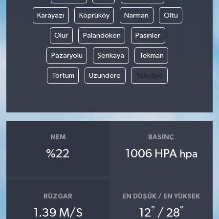
Karayazı
Köprüköy
Narman
Oltu
Olur
Palandöken
Pasinler
Pazaryolu
Şenkaya
Tekman
Tortum
Uzundere
Yakutiye
NEM
BASINÇ
%22
1006 HPA
hpa
RÜZGAR
EN DÜŞÜK / EN YÜKSEK
°
°
1.39 M/S
12
/ 28