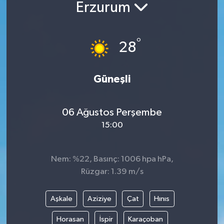
Erzurum
°
28
Güneşli
06 Ağustos Perşembe
15:00
Nem: %22, Basınç: 1006 hpa hPa,
Rüzgar: 1.39 m/s
Aşkale
Aziziye
Çat
Hınıs
Horasan
İspir
Karaçoban