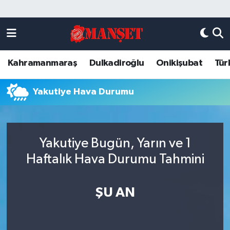
Künye
Kahramanmaraş Nöbetçi Eczaneler
Kahramanmaraş
Dulkadiroğlu
Onikişubat
Tür
DULKADİROĞLU
Kahramanmaraş Hava Durumu
KAHRAMANMARAŞ
Kahramanmaraş Trafik Yoğunluk Haritası
Yakutiye Hava Durumu
ONİKİŞUBAT
Süper Lig Puan Durumu ve Fikstür
Yakutiye Bugün, Yarın ve 1
ÖZEL HABER
Tüm Manşetler
Haftalık Hava Durumu Tahmini
Künye
Son Dakika Haberleri
ŞU AN
Haber Arşivi