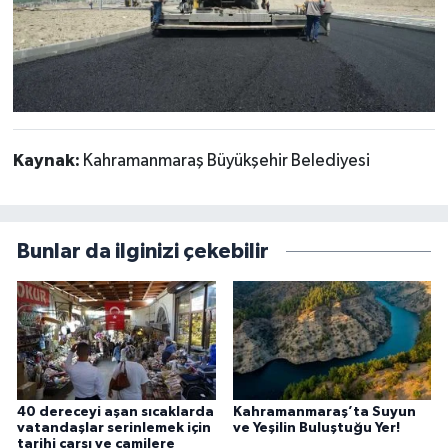
Kaynak:
Kahramanmaraş Büyükşehir Belediyesi
Bunlar da ilginizi çekebilir
40 dereceyi aşan sıcaklarda
Kahramanmaraş’ta Suyun
vatandaşlar serinlemek için
ve Yeşilin Buluştuğu Yer!
tarihi çarşı ve camilere