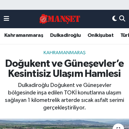
Künye
Kahramanmaraş Nöbetçi Eczaneler
Kahramanmaraş
Dulkadiroğlu
Onikişubat
Tür
DULKADİROĞLU
Kahramanmaraş Hava Durumu
KAHRAMANMARAŞ
Kahramanmaraş Trafik Yoğunluk Haritası
KAHRAMANMARAŞ
Doğukent ve Güneşevler’e
ONİKİŞUBAT
Süper Lig Puan Durumu ve Fikstür
Kesintisiz Ulaşım Hamlesi
ÖZEL HABER
Tüm Manşetler
Dulkadiroğlu Doğukent ve Güneşevler
bölgesinde inşa edilen TOKİ konutlarına ulaşım
Künye
Son Dakika Haberleri
sağlayan 1 kilometrelik arterde sıcak asfalt serimi
gerçekleştiriliyor.
Haber Arşivi