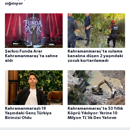
sığınıyor
Şarkıcı Funda Arar
Kahramanmaraş'ta sulama
Kahramanmaraş'ta sahne
kanalına düşen 2 yaşındaki
aldı
çocuk kurtarılamadı
Kahramanmaraşlı 19
Kahramanmaraş’ta 53 Yıllık
Yaşındaki Genç Türkiye
Köprü Yıkılıyor: Yerine 10
Birincisi Oldu
Milyon TL’lik Dev Yatırım