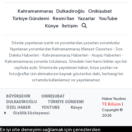
Kahramanmaraş
Dulkadiroğlu
Onikişubat
Türkiye Gündemi
Resmi İlan
Yazarlar
YouTube
Künye
İletişim
Sitede yayınlanan içerik ve yorumlardan yazarları sorumludur.
Yayınlanan yorumlardan Kahramanmaraş Manşet Gazetesi - Son
Dakika Haberleri - Kahramanmaraş Haberleri - Asayiş Haberleri -
Kahramanmaraş sorumlu tutulamaz. Sitedeki tüm harici linkler ayrı bir
sayfada açılır. Sitemizde yayınlanan haber, köşe yazıları ve
fotoğraflar izin alınmaksızın kaynak gösterilse dahi, herhangi bir
ortamda kullanılamaz ve yayınlanamaz
BÜYÜKŞEHİR
ONİKİŞUBAT
Haber Yazılımı:
DULKADİROĞLU
TÜRKİYE GÜNDEMİ
TE Bilişim
|
ÖZEL HABER
YOUTUBE
Künye
Copyright ©
Gizlilik Sözleşmesi
2026
En iyi site deneyimi sağlamak için çerezlerden