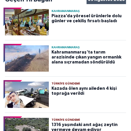
KAHRAMANMARAŞ
Piazza’da yöresel ürünlerle dolu
günler ve çekiliş fırsatı başladı
KAHRAMANMARAŞ
Kahramanmaraş'ta tarım
arazisinde çıkan yangın ormanlık
alana sıçramadan söndürüldü
TÜRKIYE GÜNDEMI
Kazada ölen aynı aileden 4 kişi
toprağa verildi
TÜRKIYE GÜNDEMI
1316 yaşındaki anıt ağaç zeytin
vermeye devam ediyor