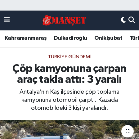
Künye
Kahramanmaraş Nöbetçi Eczaneler
Kahramanmaraş
Dulkadiroğlu
Onikişubat
Tür
DULKADİROĞLU
Kahramanmaraş Hava Durumu
KAHRAMANMARAŞ
Kahramanmaraş Trafik Yoğunluk Haritası
TÜRKIYE GÜNDEMI
Çöp kamyonuna çarpan
ONİKİŞUBAT
Süper Lig Puan Durumu ve Fikstür
araç takla attı: 3 yaralı
ÖZEL HABER
Tüm Manşetler
Antalya’nın Kaş ilçesinde çöp toplama
kamyonuna otomobil çarptı. Kazada
Künye
Son Dakika Haberleri
otomobildeki 3 kişi yaralandı.
Haber Arşivi