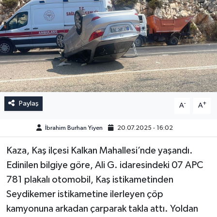
Paylaş
-
+
A
A
İbrahim Burhan Yiyen
20.07.2025 - 16:02
Kaza, Kaş ilçesi Kalkan Mahallesi’nde yaşandı.
Edinilen bilgiye göre, Ali G. idaresindeki 07 APC
781 plakalı otomobil, Kaş istikametinden
Seydikemer istikametine ilerleyen çöp
kamyonuna arkadan çarparak takla attı. Yoldan