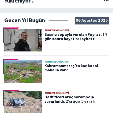
Yükleniyor...
Geçen Yıl Bugün
06 Ağustos 2025
TÜRKIYE GÜNDEMI
Başına sopayla vurulan Poyraz, 14
gün sonra hayatını kaybetti
KAHRAMANMARAŞ
Kahramanmaraş’ta kaç kırsal
mahalle var?
TÜRKIYE GÜNDEMI
Hafif ticari araç şarampole
yuvarlandı: 2’si ağır 5 yaralı