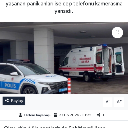
yaşanan panik anları ise cep telefonu kamerasına
yansıdı.
Paylaş
-
+
A
A
Didem Kayabaşı
27.06.2026 - 13:25
1