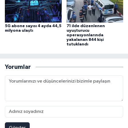
5G abone sayısı 4 ayda 44,5
71 ilde düzenlenen
milyona ulaştı
uyuşturucu
operasyonlarında
yakalanan 844 kişi
tutuklandı
Yorumlar
Gönder