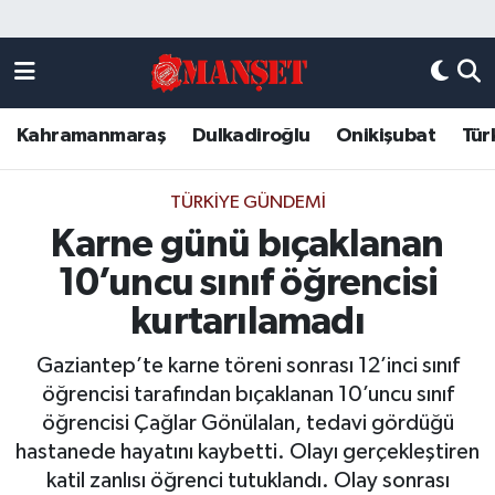
Künye
Kahramanmaraş Nöbetçi Eczaneler
Kahramanmaraş
Dulkadiroğlu
Onikişubat
Tür
DULKADİROĞLU
Kahramanmaraş Hava Durumu
KAHRAMANMARAŞ
Kahramanmaraş Trafik Yoğunluk Haritası
TÜRKIYE GÜNDEMI
Karne günü bıçaklanan
ONİKİŞUBAT
Süper Lig Puan Durumu ve Fikstür
10’uncu sınıf öğrencisi
ÖZEL HABER
Tüm Manşetler
kurtarılamadı
Gaziantep’te karne töreni sonrası 12’inci sınıf
Künye
Son Dakika Haberleri
öğrencisi tarafından bıçaklanan 10’uncu sınıf
öğrencisi Çağlar Gönülalan, tedavi gördüğü
Haber Arşivi
hastanede hayatını kaybetti. Olayı gerçekleştiren
katil zanlısı öğrenci tutuklandı. Olay sonrası