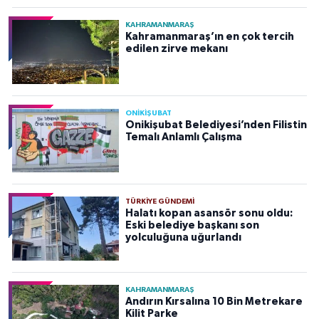
KAHRAMANMARAŞ
Kahramanmaraş’ın en çok tercih
edilen zirve mekanı
ONİKİŞUBAT
Onikişubat Belediyesi’nden Filistin
Temalı Anlamlı Çalışma
TÜRKIYE GÜNDEMI
Halatı kopan asansör sonu oldu:
Eski belediye başkanı son
yolculuğuna uğurlandı
KAHRAMANMARAŞ
Andırın Kırsalına 10 Bin Metrekare
Kilit Parke