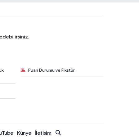
debilirsiniz.
uk
Puan Durumu ve Fikstür
uTube
Künye
İletişim