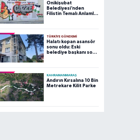
Onikişubat
Belediyesi’nden
Filistin Temalı Anlamlı
Çalışma
TÜRKIYE GÜNDEMI
Halatı kopan asansör
sonu oldu: Eski
belediye başkanı son
yolculuğuna uğurlandı
KAHRAMANMARAŞ
Andırın Kırsalına 10 Bin
Metrekare Kilit Parke