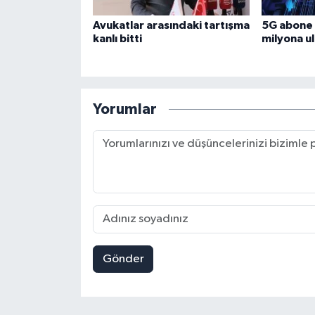
Avukatlar arasındaki tartışma
5G abone 
kanlı bitti
milyona ul
Yorumlar
Gönder