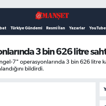
ubat
Türkiye Gündemi
Resmi İlan
Yazarlar
YouTube
arında 3 bin 626 litre sahte 
Çengel-7" operasyonlarında 3 bin 626 litre 
landığını bildirdi.
Y