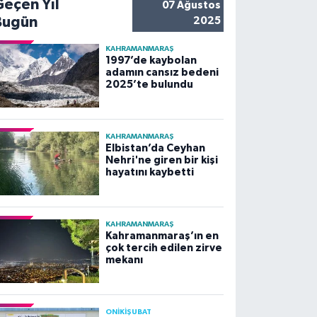
Geçen Yıl
07 Ağustos
Bugün
2025
KAHRAMANMARAŞ
1997’de kaybolan
adamın cansız bedeni
2025’te bulundu
KAHRAMANMARAŞ
Elbistan’da Ceyhan
Nehri'ne giren bir kişi
hayatını kaybetti
KAHRAMANMARAŞ
Kahramanmaraş’ın en
çok tercih edilen zirve
mekanı
ONİKİŞUBAT