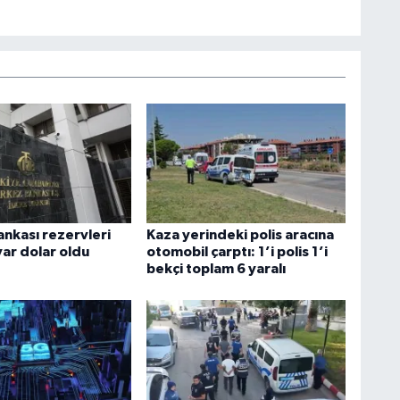
nkası rezervleri
Kaza yerindeki polis aracına
yar dolar oldu
otomobil çarptı: 1’i polis 1’i
bekçi toplam 6 yaralı