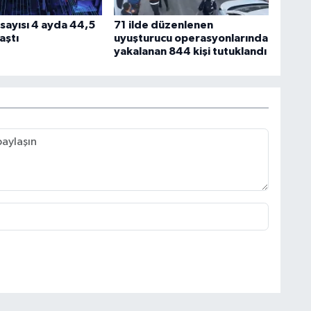
sayısı 4 ayda 44,5
71 ilde düzenlenen
aştı
uyuşturucu operasyonlarında
yakalanan 844 kişi tutuklandı