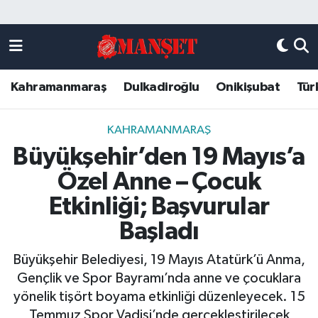
Künye
Kahramanmaraş Nöbetçi Eczaneler
Kahramanmaraş
Dulkadiroğlu
Onikişubat
Tür
DULKADİROĞLU
Kahramanmaraş Hava Durumu
KAHRAMANMARAŞ
Kahramanmaraş Trafik Yoğunluk Haritası
KAHRAMANMARAŞ
Büyükşehir’den 19 Mayıs’a
ONİKİŞUBAT
Süper Lig Puan Durumu ve Fikstür
Özel Anne – Çocuk
ÖZEL HABER
Tüm Manşetler
Etkinliği; Başvurular
Başladı
Künye
Son Dakika Haberleri
Büyükşehir Belediyesi, 19 Mayıs Atatürk’ü Anma,
Haber Arşivi
Gençlik ve Spor Bayramı’nda anne ve çocuklara
yönelik tişört boyama etkinliği düzenleyecek. 15
Temmuz Spor Vadisi’nde gerçekleştirilecek