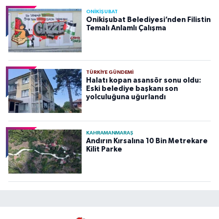
ONİKİŞUBAT
Onikişubat Belediyesi’nden Filistin
Temalı Anlamlı Çalışma
TÜRKIYE GÜNDEMI
Halatı kopan asansör sonu oldu:
Eski belediye başkanı son
yolculuğuna uğurlandı
KAHRAMANMARAŞ
Andırın Kırsalına 10 Bin Metrekare
Kilit Parke