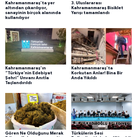
Kahramanmaraş’ta yer
3. Uluslararası
altından çıkarılıyor,
Kahramanmaraş Bisiklet
sanayinin birçok alanında
Yarışı tamamlandı
kullanılıyor
Kahramanmaraş’ın
Kahramanmaraş’ta
“Türkiye’nin Edebiyat
Korkutan Anlar! Bina Bir
Şehri” Unvanı Anıtla
Anda Yıkıldı
Taçlandırıldı
Gören Ne Olduğunu Merak
Türkülerin Sesi