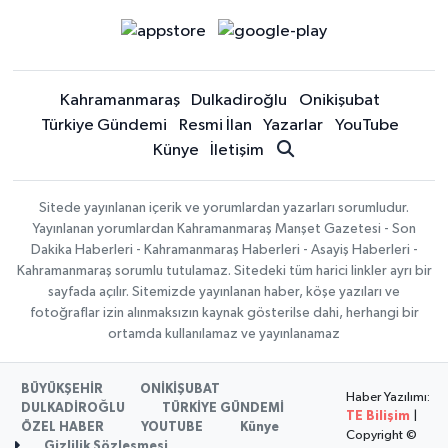
Kahramanmaraş
Dulkadiroğlu
Onikişubat
Türkiye Gündemi
Resmi İlan
Yazarlar
YouTube
Künye
İletişim
Sitede yayınlanan içerik ve yorumlardan yazarları sorumludur.
Yayınlanan yorumlardan Kahramanmaraş Manşet Gazetesi - Son
Dakika Haberleri - Kahramanmaraş Haberleri - Asayiş Haberleri -
Kahramanmaraş sorumlu tutulamaz. Sitedeki tüm harici linkler ayrı bir
sayfada açılır. Sitemizde yayınlanan haber, köşe yazıları ve
fotoğraflar izin alınmaksızın kaynak gösterilse dahi, herhangi bir
ortamda kullanılamaz ve yayınlanamaz
BÜYÜKŞEHİR
ONİKİŞUBAT
Haber Yazılımı:
DULKADİROĞLU
TÜRKİYE GÜNDEMİ
TE Bilişim
|
ÖZEL HABER
YOUTUBE
Künye
Copyright ©
Gizlilik Sözleşmesi