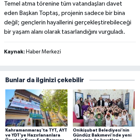
Temel atma törenine tüm vatandaşları davet
eden Başkan Toptaş, projenin sadece bir bina
değil; gençlerin hayallerini gerçekleştirebileceği
bir yaşam alanı olarak tasarlandığını vurguladı.
Kaynak:
Haber Merkezi
Bunlar da ilginizi çekebilir
Kahramanmaraş'ta TYT, AYT
Onikişubat Belediyesi’nin
ve YDT’ye Hazırlananlara
Gündüz Bakımevi’nde yeni