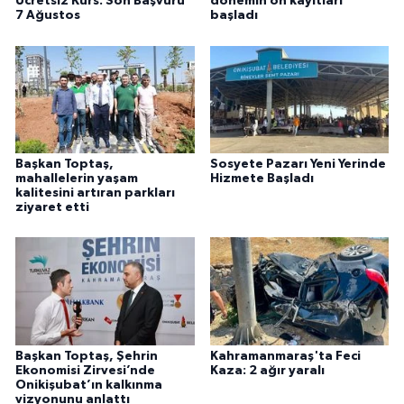
Ücretsiz Kurs: Son Başvuru
dönemin ön kayıtları
7 Ağustos
başladı
Başkan Toptaş,
Sosyete Pazarı Yeni Yerinde
mahallelerin yaşam
Hizmete Başladı
kalitesini artıran parkları
ziyaret etti
Başkan Toptaş, Şehrin
Kahramanmaraş'ta Feci
Ekonomisi Zirvesi’nde
Kaza: 2 ağır yaralı
Onikişubat’ın kalkınma
vizyonunu anlattı