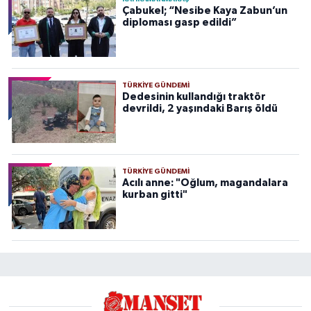
Çabukel; “Nesibe Kaya Zabun’un
diploması gasp edildi”
TÜRKIYE GÜNDEMI
Dedesinin kullandığı traktör
devrildi, 2 yaşındaki Barış öldü
TÜRKIYE GÜNDEMI
Acılı anne: "Oğlum, magandalara
kurban gitti"