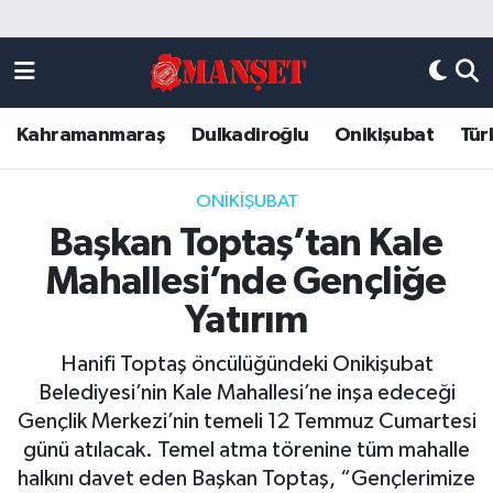
Künye
Kahramanmaraş Nöbetçi Eczaneler
Kahramanmaraş
Dulkadiroğlu
Onikişubat
Tür
DULKADİROĞLU
Kahramanmaraş Hava Durumu
KAHRAMANMARAŞ
Kahramanmaraş Trafik Yoğunluk Haritası
ONİKİŞUBAT
Başkan Toptaş’tan Kale
ONİKİŞUBAT
Süper Lig Puan Durumu ve Fikstür
Mahallesi’nde Gençliğe
ÖZEL HABER
Tüm Manşetler
Yatırım
Hanifi Toptaş öncülüğündeki Onikişubat
Künye
Son Dakika Haberleri
Belediyesi’nin Kale Mahallesi’ne inşa edeceği
Gençlik Merkezi’nin temeli 12 Temmuz Cumartesi
Haber Arşivi
günü atılacak. Temel atma törenine tüm mahalle
halkını davet eden Başkan Toptaş, “Gençlerimize