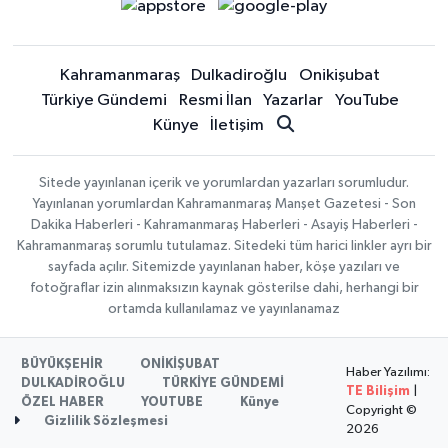
Kahramanmaraş
Dulkadiroğlu
Onikişubat
Türkiye Gündemi
Resmi İlan
Yazarlar
YouTube
Künye
İletişim
Sitede yayınlanan içerik ve yorumlardan yazarları sorumludur.
Yayınlanan yorumlardan Kahramanmaraş Manşet Gazetesi - Son
Dakika Haberleri - Kahramanmaraş Haberleri - Asayiş Haberleri -
Kahramanmaraş sorumlu tutulamaz. Sitedeki tüm harici linkler ayrı bir
sayfada açılır. Sitemizde yayınlanan haber, köşe yazıları ve
fotoğraflar izin alınmaksızın kaynak gösterilse dahi, herhangi bir
ortamda kullanılamaz ve yayınlanamaz
BÜYÜKŞEHİR
ONİKİŞUBAT
Haber Yazılımı:
DULKADİROĞLU
TÜRKİYE GÜNDEMİ
TE Bilişim
|
ÖZEL HABER
YOUTUBE
Künye
Copyright ©
Gizlilik Sözleşmesi
2026