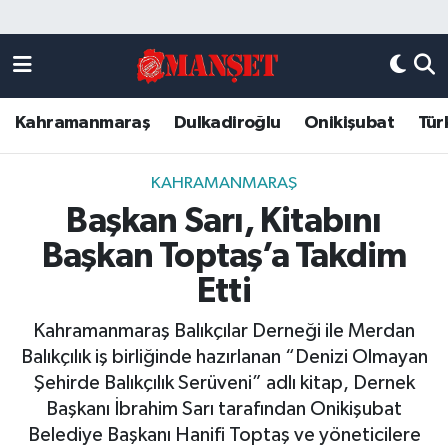
Künye
Kahramanmaraş Nöbetçi Eczaneler
Kahramanmaraş
Dulkadiroğlu
Onikişubat
Tür
DULKADİROĞLU
Kahramanmaraş Hava Durumu
KAHRAMANMARAŞ
Kahramanmaraş Trafik Yoğunluk Haritası
KAHRAMANMARAŞ
Başkan Sarı, Kitabını
ONİKİŞUBAT
Süper Lig Puan Durumu ve Fikstür
Başkan Toptaş’a Takdim
ÖZEL HABER
Tüm Manşetler
Etti
Kahramanmaraş Balıkçılar Derneği ile Merdan
Künye
Son Dakika Haberleri
Balıkçılık iş birliğinde hazırlanan “Denizi Olmayan
Şehirde Balıkçılık Serüveni” adlı kitap, Dernek
Haber Arşivi
Başkanı İbrahim Sarı tarafından Onikişubat
Belediye Başkanı Hanifi Toptaş ve yöneticilere