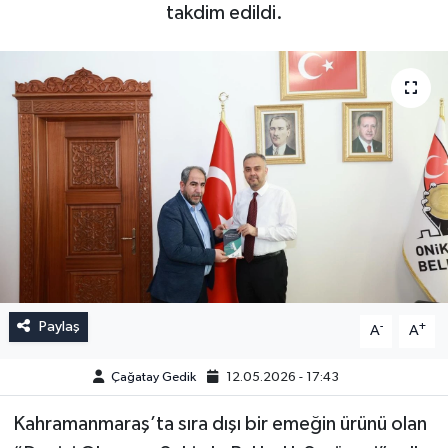
takdim edildi.
Paylaş
-
+
A
A
Çağatay Gedik
12.05.2026 - 17:43
Kahramanmaraş’ta sıra dışı bir emeğin ürünü olan