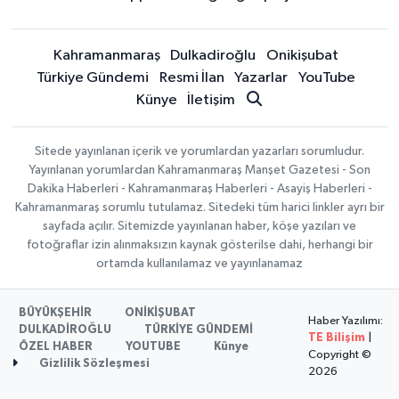
Kahramanmaraş
Dulkadiroğlu
Onikişubat
Türkiye Gündemi
Resmi İlan
Yazarlar
YouTube
Künye
İletişim
Sitede yayınlanan içerik ve yorumlardan yazarları sorumludur.
Yayınlanan yorumlardan Kahramanmaraş Manşet Gazetesi - Son
Dakika Haberleri - Kahramanmaraş Haberleri - Asayiş Haberleri -
Kahramanmaraş sorumlu tutulamaz. Sitedeki tüm harici linkler ayrı bir
sayfada açılır. Sitemizde yayınlanan haber, köşe yazıları ve
fotoğraflar izin alınmaksızın kaynak gösterilse dahi, herhangi bir
ortamda kullanılamaz ve yayınlanamaz
BÜYÜKŞEHİR
ONİKİŞUBAT
Haber Yazılımı:
DULKADİROĞLU
TÜRKİYE GÜNDEMİ
TE Bilişim
|
ÖZEL HABER
YOUTUBE
Künye
Copyright ©
Gizlilik Sözleşmesi
2026