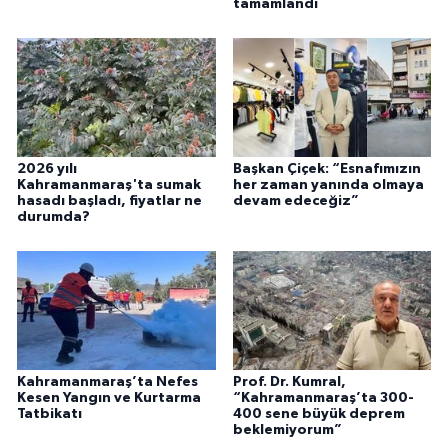
tamamlandı
2026 yılı
Başkan Çiçek: “Esnafımızın
Kahramanmaraş'ta sumak
her zaman yanında olmaya
hasadı başladı, fiyatlar ne
devam edeceğiz”
durumda?
Kahramanmaraş’ta Nefes
Prof. Dr. Kumral,
Kesen Yangın ve Kurtarma
“Kahramanmaraş’ta 300-
Tatbikatı
400 sene büyük deprem
beklemiyorum”