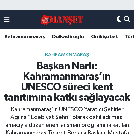
Künye
Kahramanmaraş Nöbetçi Eczaneler
Kahramanmaraş
Dulkadiroğlu
Onikişubat
Tür
DULKADİROĞLU
Kahramanmaraş Hava Durumu
KAHRAMANMARAŞ
Kahramanmaraş Trafik Yoğunluk Haritası
KAHRAMANMARAŞ
Başkan Narlı:
ONİKİŞUBAT
Süper Lig Puan Durumu ve Fikstür
Kahramanmaraş’ın
ÖZEL HABER
Tüm Manşetler
UNESCO süreci kent
tanıtımına katkı sağlayacak
Künye
Son Dakika Haberleri
Kahramanmaraş’ın UNESCO Yaratıcı Şehirler
Haber Arşivi
Ağı’na “Edebiyat Şehri” olarak dahil edilmesi
amacıyla düzenlenen lansman programına katılan
Kahramanmaraş Ticaret Borsası Başkanı Mustafa