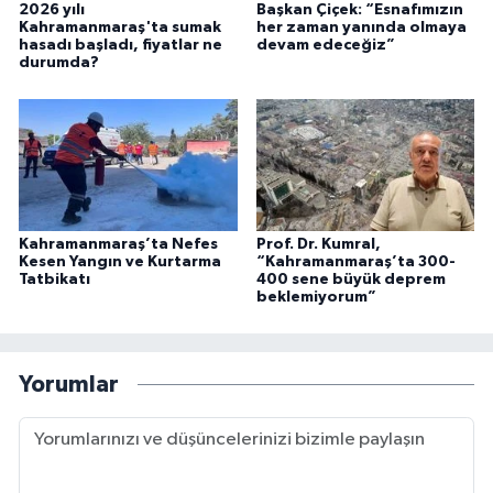
2026 yılı
Başkan Çiçek: “Esnafımızın
Kahramanmaraş'ta sumak
her zaman yanında olmaya
hasadı başladı, fiyatlar ne
devam edeceğiz”
durumda?
Kahramanmaraş’ta Nefes
Prof. Dr. Kumral,
Kesen Yangın ve Kurtarma
“Kahramanmaraş’ta 300-
Tatbikatı
400 sene büyük deprem
beklemiyorum”
Yorumlar