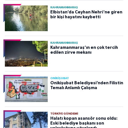
KAHRAMANMARAŞ
Elbistan’da Ceyhan Nehri'ne giren
bir kişi hayatını kaybetti
KAHRAMANMARAŞ
Kahramanmaraş’ın en çok tercih
edilen zirve mekanı
ONİKİŞUBAT
Onikişubat Belediyesi’nden Filistin
Temalı Anlamlı Çalışma
TÜRKIYE GÜNDEMI
Halatı kopan asansör sonu oldu:
Eski belediye başkanı son