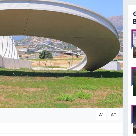
-
+
A
A