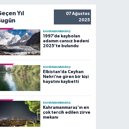
Geçen Yıl
07 Ağustos
Bugün
2025
KAHRAMANMARAŞ
1997’de kaybolan
adamın cansız bedeni
2025’te bulundu
KAHRAMANMARAŞ
Elbistan’da Ceyhan
Nehri'ne giren bir kişi
hayatını kaybetti
KAHRAMANMARAŞ
Kahramanmaraş’ın en
çok tercih edilen zirve
mekanı