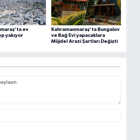
maraş’ta ev
Kahramanmaraş’ta Bungalov
cep yakıyor
ve Bağ Evi yapacaklara
Müjde! Arazi Şartları Değişti