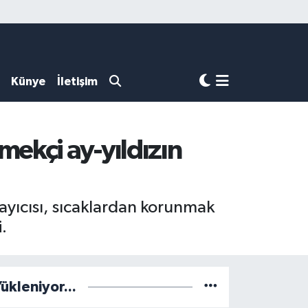
Künye
İletişim
ekçi ay-yıldızın
layıcısı, sıcaklardan korunmak
.
ükleniyor...