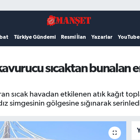
ubat
Türkiye Gündemi
Resmi İlan
Yazarlar
YouTube
vurucu sıcaktan bunalan em
an sıcak havadan etkilenen atık kağıt top
dız simgesinin gölgesine sığınarak serinledi
Y