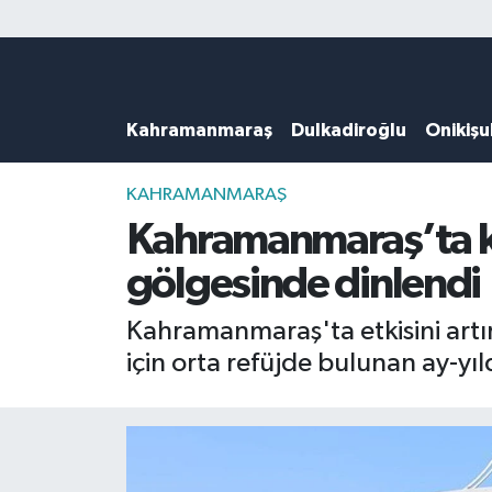
Künye
Kahramanmaraş Nöbetçi Eczaneler
Kahramanmaraş
Dulkadiroğlu
Onikiş
DULKADİROĞLU
Kahramanmaraş Hava Durumu
KAHRAMANMARAŞ
Kahramanmaraş Trafik Yoğunluk Haritası
KAHRAMANMARAŞ
Kahramanmaraş’ta ka
ONİKİŞUBAT
Süper Lig Puan Durumu ve Fikstür
gölgesinde dinlendi
ÖZEL HABER
Tüm Manşetler
Kahramanmaraş'ta etkisini artır
için orta refüjde bulunan ay-yıl
Künye
Son Dakika Haberleri
Haber Arşivi