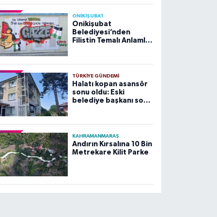
ONİKİŞUBAT
Onikişubat
Belediyesi’nden
Filistin Temalı Anlamlı
Çalışma
TÜRKIYE GÜNDEMI
Halatı kopan asansör
sonu oldu: Eski
belediye başkanı son
yolculuğuna uğurlandı
KAHRAMANMARAŞ
Andırın Kırsalına 10 Bin
Metrekare Kilit Parke