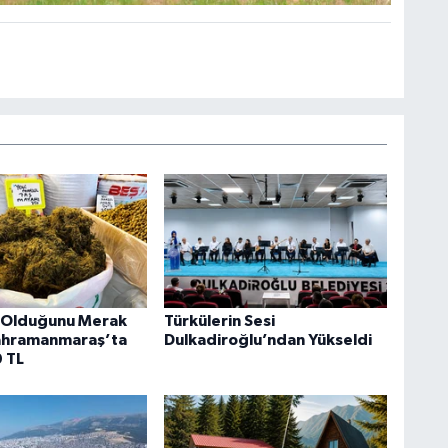
 Olduğunu Merak
Türkülerin Sesi
ahramanmaraş’ta
Dulkadiroğlu’ndan Yükseldi
0 TL