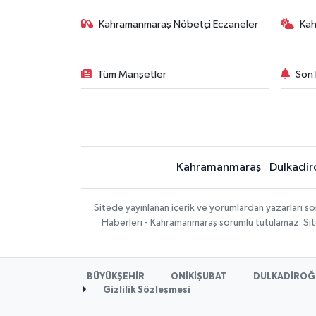
Kahramanmaraş Nöbetçi Eczaneler
Ka
Tüm Manşetler
Son 
Kahramanmaraş
Dulkadir
Sitede yayınlanan içerik ve yorumlardan yazarları 
Haberleri - Kahramanmaraş sorumlu tutulamaz. Sitede
BÜYÜKŞEHİR
ONİKİŞUBAT
DULKADİROĞ
Gizlilik Sözleşmesi