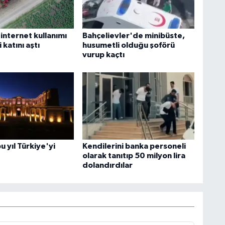
n internet kullanımı
Bahçelievler'de minibüste,
i katını aştı
husumetli olduğu şoförü
vurup kaçtı
 yıl Türkiye'yi
Kendilerini banka personeli
olarak tanıtıp 50 milyon lira
dolandırdılar