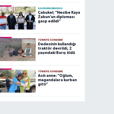
KAHRAMANMARAŞ
Çabukel; “Nesibe Kaya
Zabun’un diploması
gasp edildi”
TÜRKIYE GÜNDEMI
Dedesinin kullandığı
traktör devrildi, 2
yaşındaki Barış öldü
TÜRKIYE GÜNDEMI
Acılı anne: "Oğlum,
magandalara kurban
gitti"