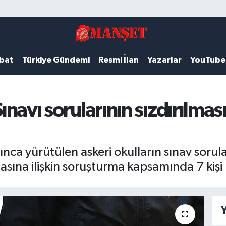
ubat
Türkiye Gündemi
Resmi İlan
Yazarlar
YouTube
 Sınavı sorularının sızdırılm
ca yürütülen askeri okulların sınav sorula
sına ilişkin soruşturma kapsamında 7 kişi h
Y