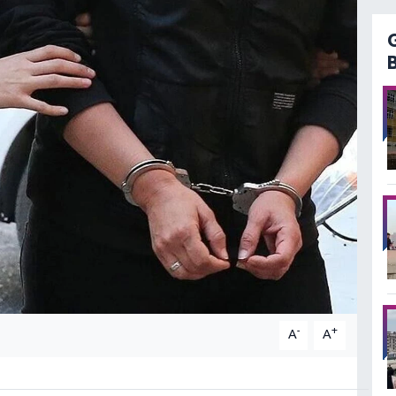
-
+
A
A