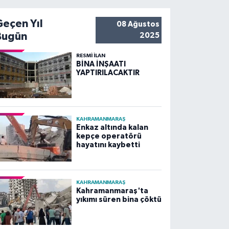
Geçen Yıl
08 Ağustos
Bugün
2025
RESMİ İLAN
BİNA İNŞAATI
YAPTIRILACAKTIR
KAHRAMANMARAŞ
Enkaz altında kalan
kepçe operatörü
hayatını kaybetti
KAHRAMANMARAŞ
Kahramanmaraş'ta
yıkımı süren bina çöktü