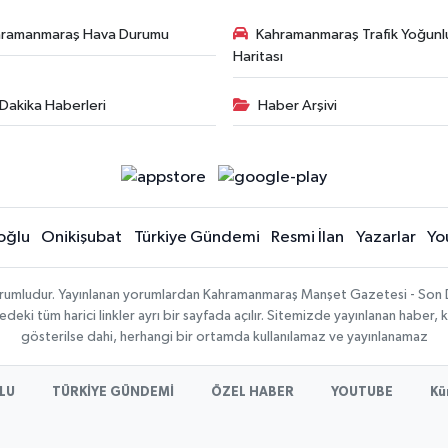
hramanmaraş Hava Durumu
Kahramanmaraş Trafik Yoğunl
Haritası
Dakika Haberleri
Haber Arşivi
oğlu
Onikişubat
Türkiye Gündemi
Resmi İlan
Yazarlar
Yo
sorumludur. Yayınlanan yorumlardan Kahramanmaraş Manşet Gazetesi - Son 
ki tüm harici linkler ayrı bir sayfada açılır. Sitemizde yayınlanan haber, k
gösterilse dahi, herhangi bir ortamda kullanılamaz ve yayınlanamaz
LU
TÜRKİYE GÜNDEMİ
ÖZEL HABER
YOUTUBE
Kü