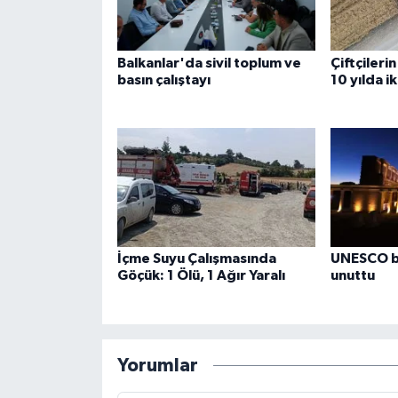
Balkanlar'da sivil toplum ve
Çiftçileri
basın çalıştayı
10 yılda ik
İçme Suyu Çalışmasında
UNESCO bu
Göçük: 1 Ölü, 1 Ağır Yaralı
unuttu
Yorumlar